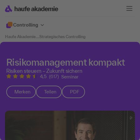
Controlling
Haufe Akademie
....
Strategisches Controlling
Risikomanagement kompakt
Risiken steuern – Zukunft sichern
4,5
(617)
Seminar
Merken
Teilen
PDF