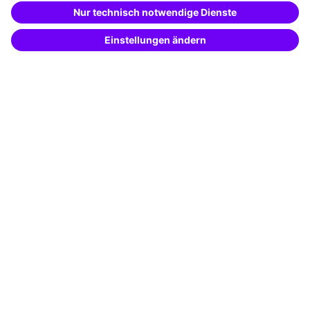
Besondere Angebote
Beschreibe was du suchst und erhalte
passende Weiterbildungen vom
KI-Berater
Potenzialanalyse
– schnell und treffsicher.
Transfercoaching
Coaching
Kontakt & Support
Kontakt
FAQ
+49 761 595339-00
AGB
Impressum
Datenschutz
Cookie-Einstellungen