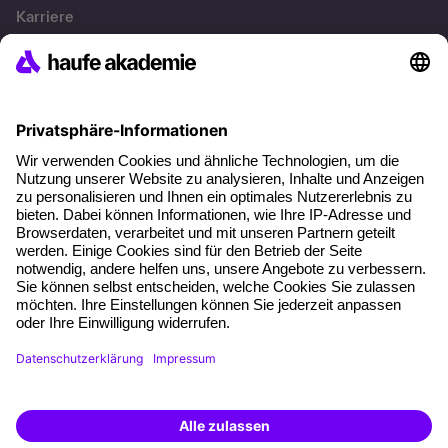
Karriere
Referenzen
Soziale Verantwortung
Fakten
Über unser Angebot
Planungssicherheit
Freie Seminarplätze
Qualitätsstandards
Planung und Locations
Fördermöglichkeiten
Weiterbildungs-App
Unternehmenslösungen
Weiterbildung finden -
mit KI-Power!