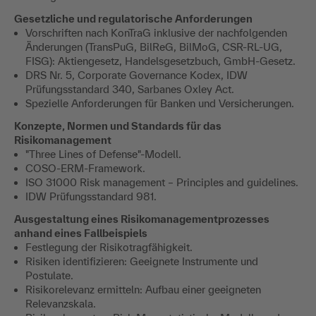
Gesetzliche und regulatorische Anforderungen
Vorschriften nach KonTraG inklusive der nachfolgenden
Änderungen (TransPuG, BilReG, BilMoG, CSR-RL-UG,
FISG): Aktiengesetz, Handelsgesetzbuch, GmbH-Gesetz.
DRS Nr. 5, Corporate Governance Kodex, IDW
Prüfungsstandard 340, Sarbanes Oxley Act.
Spezielle Anforderungen für Banken und Versicherungen.
Konzepte, Normen und Standards für das
Risikomanagement
"Three Lines of Defense"-Modell.
COSO-ERM-Framework.
ISO 31000 Risk management – Principles and guidelines.
IDW Prüfungsstandard 981.
Ausgestaltung eines Risikomanagementprozesses
anhand eines Fallbeispiels
Festlegung der Risikotragfähigkeit.
Risiken identifizieren: Geeignete Instrumente und
Postulate.
Risikorelevanz ermitteln: Aufbau einer geeigneten
Relevanzskala.