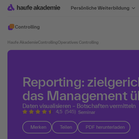
Persönliche Weiterbildung
Controlling
Haufe Akademie
Controlling
Operatives Controlling
Reporting: zielgeric
das Management ü
Daten visualisieren – Botschaften vermitteln
4,5
(545)
Seminar
Merken
Teilen
PDF herunterladen