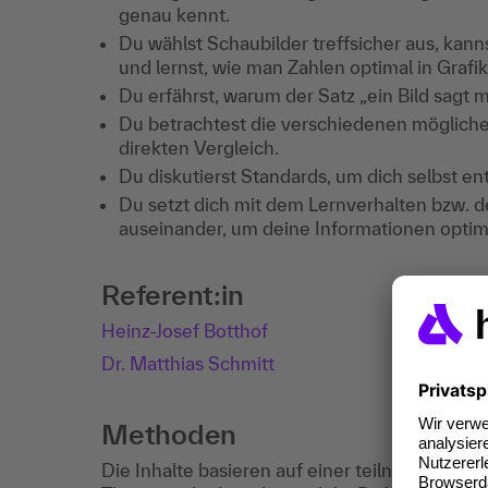
genau kennt.
Du wählst Schaubilder treffsicher aus, kan
und lernst, wie man Zahlen optimal in Grafi
Du erfährst, warum der Satz „ein Bild sagt m
Du betrachtest die verschiedenen mögliche
direkten Vergleich.
Du diskutierst Standards, um dich selbst en
Du setzt dich mit dem Lernverhalten bzw.
auseinander, um deine Informationen optim
Referent:in
Heinz-Josef Botthof
Dr. Matthias Schmitt
Methoden
Die Inhalte basieren auf einer teilnehmerbe