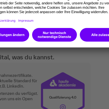
fertigen Reports wechseln sich mit interaktiver
nehmer:innen und Plenumsaustausch ab.
 Führungskräfte aus dem Controlling sowie alle
für das Management erstellen und hier ihre
tal, was du kannst.
nahmezertifikate.
ktuelle Standard für
.B. LinkedIn.
etenzen du verfügst.
 von uns ein Open