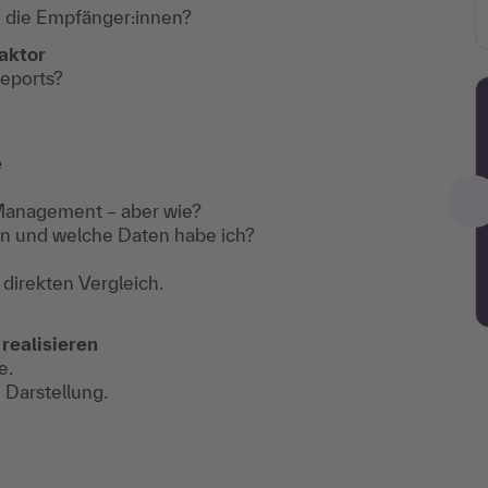
 die Empfänger:innen?
faktor
Reports?
e
 Management – aber wie?
en und welche Daten habe ich?
 direkten Vergleich.
realisieren
e.
 Darstellung.