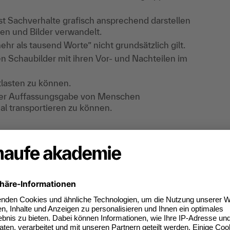
nst Sachverhalte grafisch ansprechend darstellen
ken und Bilder verwandelt.
ehr als tausend Worte” nicht grundsätzlich gilt.
n Schaubilder mit ihren Vor- und Nachteilen im
tlasten zu können.
 der Auffassungsgabe von Menschen
al transportieren zu können.
zogenen und praxisgerechten Methodik.