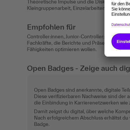
Theoretische Impulse und die Diskussion von 
Kleingruppenarbeit, Einzelarbeiten der Teil
Empfohlen für
Controller:innen, Junior-Controller:innen und
Fachkräfte, die Berichte und Präsentationen 
Fähigkeiten optimieren wollen.
Open Badges - Zeige auch digi
Open Badges sind anerkannte, digitale Teil
Diese verifizierbaren Nachweise sind der a
die Einbindung in Karrierenetzwerken wie z
Damit zeigst du digital, über welche Komp
Nach erfolgreichem Abschluss erhältst du
Badge.