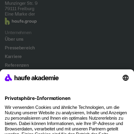
Munzinger Str. 9
79111 Freiburg
Eine Marke der
Unternehmen
Über uns
Pressebereich
Karriere
Referenzen
Soziale Verantwortung
Fakten
Services
Newsletter
Events & Webinare
Account Management
Kontakt & Support
Kontakt
+49 761 898 4060