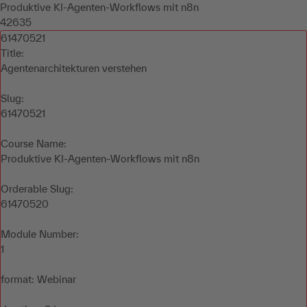
Produktive KI-Agenten-Workflows mit n8n
42635
61470521
Title:
Agentenarchitekturen verstehen
Slug:
61470521
Course Name:
Produktive KI-Agenten-Workflows mit n8n
Orderable Slug:
61470520
Module Number:
1
format: Webinar