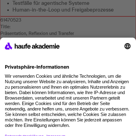
Testfälle für agentische Systeme
Human-in-the-Loop und Freigabeprozesse
61470523
Title:
Präsentation, Reflexion und Transfer
Slug:
61470523
Course Name:
Produktive KI-Agenten-Workflows mit n8n
Orderable Slug:
61470520
Module Number:
5
format: Webinar