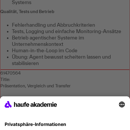
Systems
Qualität, Tests und Betrieb
Fehlerhandling und Abbruchkriterien
Tests, Logging und einfache Monitoring-Ansätze
Betrieb agentischer Systeme im
Unternehmenskontext
Human-in-the-Loop im Code
Übung: Agent bewusst scheitern lassen und
stabilisieren
61470564
Title:
Präsentation, Vergleich und Transfer
Slug:
61470564
Course Name:
Programmatische KI-Agentensysteme mit Claude Code und