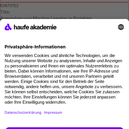
61471753
Title:
Anwendung von Machine Learning in Projekten
Slug:
61471753
Course Name:
Machine Learning und Data Mining: Konzepte, Modelle,
Lernverfahren
Orderable Slug:
61471750
Module Number:
5
format: Webinar
duration: 4 h