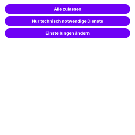
Über unser Angebot
Weiterbildung finden -
Planungssicherheit
mit KI-Power!
Freie Seminarplätze
Beschreibe was du suchst und erhalte
passende Weiterbildungen vom
KI-Berater
Qualitätsstandards
– schnell und treffsicher.
Planung und Locations
Fördermöglichkeiten
Weiterbildungs-App
Unternehmenslösungen
Besondere Angebote
Potenzialanalyse
Transfercoaching
Coaching
Kontakt & Support