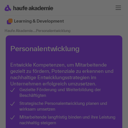
Learning & Development
Haufe Akademie
....
Personalentwicklung
Personalentwicklung
Entwickle Kompetenzen, um Mitarbeitende
gezielt zu fördern, Potenziale zu erkennen und
nachhaltige Entwicklungsstrategien im
Unternehmen erfolgreich umzusetzen.
Gezielte Förderung und Weiterbildung der
Beschäftigten
Strategische Personalentwicklung planen und
wirksam umsetzen
Mitarbeitende langfristig binden und ihre Leistung
nachhaltig steigern