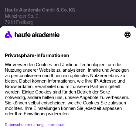
Haufe Akademie GmbH & Co. KG
Munzinger Str. 9
79111 Freiburg
Eine Marke der
Unternehmen
Über uns
Pressebereich
Karriere
Referenzen
Soziale Verantwortung
Fakten