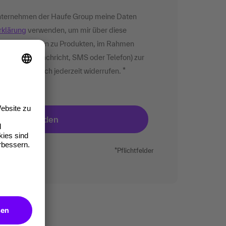
 Unternehmen der Haufe Group meine Daten
rklärung
verwenden, um mir über diese
 Informationen zu Produkten, im Rahmen
Mail, Direktnachricht, SMS oder Telefon) zur
lligung kann ich jederzeit widerrufen.
*Pflichtfelder