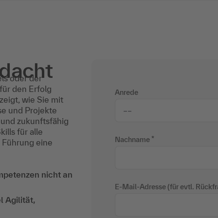
edacht
els oder der
für den Erfolg
Anrede
igt, wie Sie mit
se und Projekte
 und zukunftsfähig
ls für alle
Nachname
e Führung eine
mpetenzen nicht an
E-Mail-Adresse (für evtl. Rückf
 Agilität,