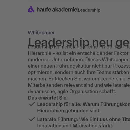
Leadership
Whitepaper
Leadership neu g
Leadership ist nicht länger eine Frage des Tit
Hierarchie – es ist ein entscheidender Faktor 
moderner Unternehmen. Dieses Whitepaper ze
einer neuen Führungskultur nicht nur Prozes
optimieren, sondern auch Ihre Teams stärken
machen. Entdecken Sie, warum Leadership-Skil
Mitarbeitenden relevant sind und wie lateral
dynamische, agile Organisation schafft.
Das erwartet Sie:
Leadership für alle: Warum Führungsko
Hierarchien gebunden sind.
Laterale Führung: Wie Einfluss ohne Titel
Innovation und Motivation stärkt.