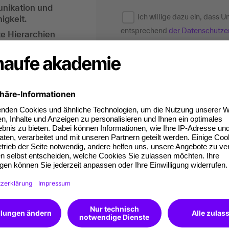
unikation und
Ich willige dazu ein, dass
igkeit.
entsprechend
der Datenschutze
e Hierarchien
konkrete Anfrage hinausgehende
personalisierter Werbung (per E-
en mit Leadership-
it sichern.
Verfügung zu stellen. Diese Einwi
hrungskultur