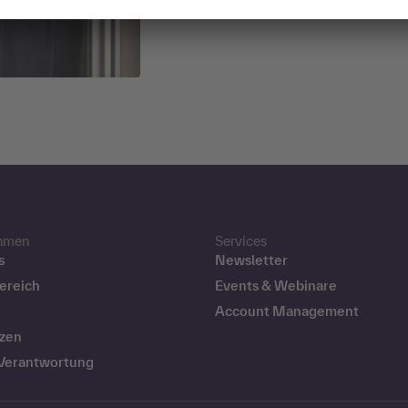
hmen
Services
s
Newsletter
ereich
Events & Webinare
Account Management
zen
 Verantwortung