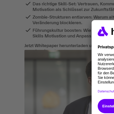
Das richtige Skill-Set: Vertrauen, Komm
Motivation als Schlüssel zur Zukunftsfäh
Zombie-Strukturen entlarven: Warum alt
Veränderung blockieren.
Führungskultur boosten: Wie Unternehm
Skills Motivation und Anpassungsfähigke
Jetzt Whitepaper herunterladen und Ihre Fü
transformieren!