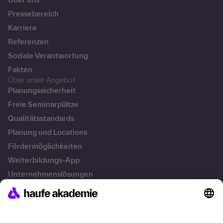
Pressebereich
Karriere
Referenzen
Soziale Verantwortung
Fakten
Über unser Angebot
Planungssicherheit
Freie Seminarplätze
Qualitätsstandards
Planung und Locations
Fördermöglichkeiten
Weiterbildungs-App
Unternehmenslösungen
Besondere Angebote
Potenzialanalyse
Transfercoaching
Coaching