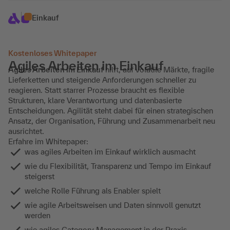
Einkauf
Kostenloses Whitepaper
Agiles Arbeiten im Einkauf
Agiles Arbeiten im Einkauf
hilft, auf volatile Märkte, fragile
Lieferketten und steigende Anforderungen schneller zu
reagieren. Statt starrer Prozesse braucht es flexible
Strukturen, klare Verantwortung und datenbasierte
Entscheidungen. Agilität steht dabei für einen strategischen
Ansatz, der Organisation, Führung und Zusammenarbeit neu
ausrichtet.
Erfahre im Whitepaper:
was agiles Arbeiten im Einkauf wirklich ausmacht
wie du Flexibilität, Transparenz und Tempo im Einkauf
steigerst
welche Rolle Führung als Enabler spielt
wie agile Arbeitsweisen und Daten sinnvoll genutzt
werden
wie agiles Category Management in der Praxis