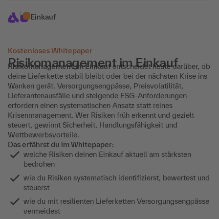
Einkauf
Kostenloses Whitepaper
Risikomanagement im Einkauf
Risikomanagement im Einkauf
entscheidet heute darüber, ob
deine Lieferkette stabil bleibt oder bei der nächsten Krise ins
Wanken gerät. Versorgungsengpässe, Preisvolatilität,
Lieferantenausfälle und steigende ESG-Anforderungen
erfordern einen systematischen Ansatz statt reines
Krisenmanagement. Wer Risiken früh erkennt und gezielt
steuert, gewinnt Sicherheit, Handlungsfähigkeit und
Wettbewerbsvorteile.
Das erfährst du im Whitepaper:
welche Risiken deinen Einkauf aktuell am stärksten
bedrohen
wie du Risiken systematisch identifizierst, bewertest und
steuerst
wie du mit resilienten Lieferketten Versorgungsengpässe
vermeidest