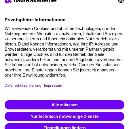
Potenzialanalyse
Transfercoaching
Coaching
Kontakt & Support
Kontakt
FAQs
+49 761 595339-00
AGB
Impressum
Datenschutz
Cookie-Einstellungen
Vertrag widerrufen