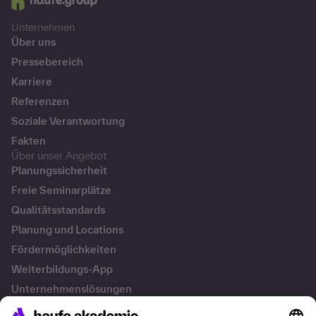
Unternehmen
Über uns
Pressebereich
Karriere
Referenzen
Soziale Verantwortung
Fakten
Über unser Angebot
Planungssicherheit
Freie Seminarplätze
Qualitätsstandards
Planung und Locations
Fördermöglichkeiten
Weiterbildungs-App
Unternehmenslösungen
Besondere Angebote