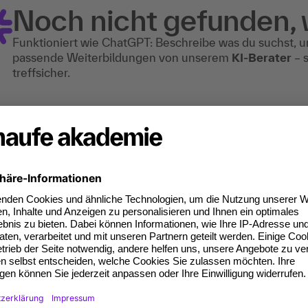
Noch nicht gefunden,
Funktioniert wie ChatGPT: Beschreibe was du suchst, u
passende Weiterbildungen von unserem
KI-Berater
– 
treffsicher.
r dich interessante Blog-Beit
aufe Akademie Blog