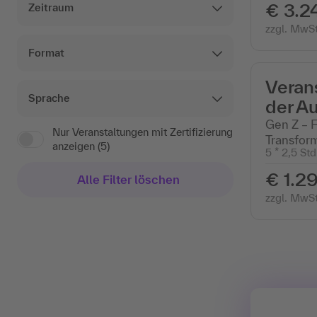
€ 3.2
Zeitraum
zzgl. MwSt
Format
Verans
Sprache
der A
Gen Z – F
Nur Veranstaltungen mit Zertifizierung
Transfor
anzeigen (5)
5 * 2,5 Std
€ 1.29
Alle Filter löschen
zzgl. MwSt