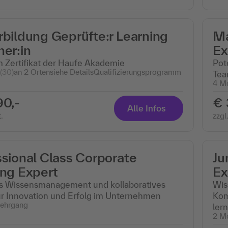
rbildung Geprüfte:r Learning
Ma
er:in
Ex
m Zertifikat der Haufe Akademie
Pot
(30)
an 2 Orten
siehe Details
Qualifizierungsprogramm
Tea
4 M
90,-
€ 
Alle Infos
.
zzgl
ssional Class Corporate
Ju
ing Expert
Ex
es Wissensmanagement und kollaboratives
Wis
ür Innovation und Erfolg im Unternehmen
Kom
ehrgang
ler
2 M