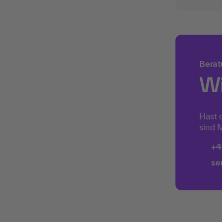
de
mi
Pe
Berat
Wi
Hast 
sind M
+4
se