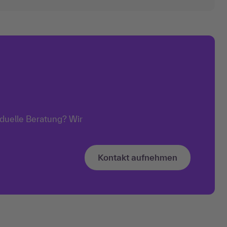
sonaler:innen dafür, dass alles zuverlässig
d rechtskonform abläuft. Dieser Artikel
klärt, wie operatives Personalmanagement
nktioniert. Das Wichtigste in Kürze Operatives
rsonalmanagement
iduelle Beratung? Wir
Kontakt aufnehmen