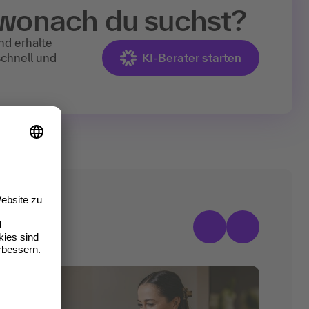
 wonach du suchst?
nd erhalte
schnell und
KI-Berater starten
räge