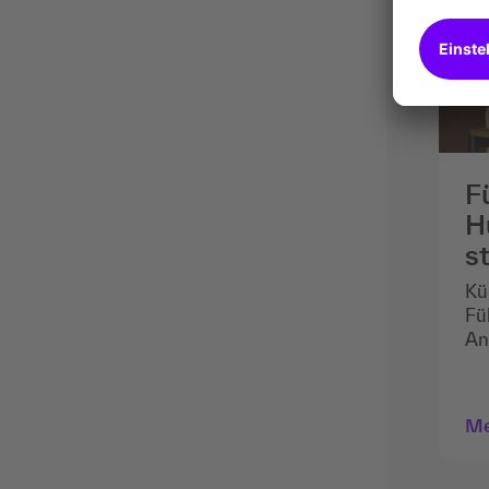
F
H
s
Kü
Fü
An
zu
al
Mi
Me
Mö
da
Or