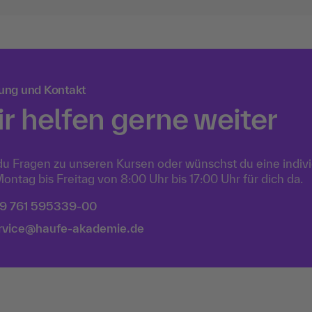
Per
shalb, technologische Handlungssicherheit
un
t menschlicher Urteilskraft zu verbinden.
er
rsonalentwickler:innen stehen
fu
Pe
ung und Kontakt
r helfen gerne weiter
du Fragen zu unseren Kursen oder wünschst du eine indiv
ontag bis Freitag von 8:00 Uhr bis 17:00 Uhr für dich da.
9 761 595339-00
rvice@haufe-akademie.de