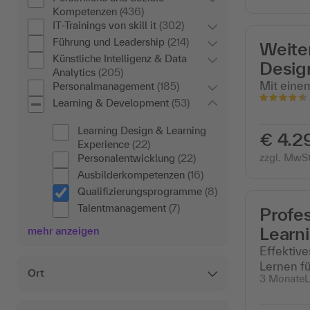
Kompetenzen
(436)
IT-Trainings von skill it
(302)
Führung und Leadership
(214)
Weite
Künstliche Intelligenz & Data
Design
Analytics
(205)
Mit eine
Personalmanagement
(185)
Learning & Development
(53)
Learning Design & Learning
€ 4.2
Experience
(22)
zzgl. MwSt
Personalentwicklung
(22)
Ausbilderkompetenzen
(16)
Qualifizierungsprogramme
(8)
Talentmanagement
(7)
Profe
Learn
mehr anzeigen
Effektiv
Lernen f
Ort
3 Monate
L