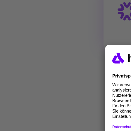
Fü
Zum H