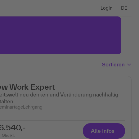
Login
DE
Sortieren
w Work Expert
eitswelt neu denken und Veränderung nachhaltig
talten
eminartage
Lehrgang
6.540,-
Alle Infos
. MwSt.