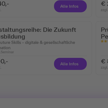
40,-
€ 
Alle Infos
.
zzgl
taltungsreihe: Die Zukunft
Pr
usbildung
Pe
uture Skills – digitale & gesellschaftliche
mation
.
Seminar
0,-
€ 
Alle Infos
.
zzgl