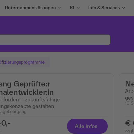
Unternehmenslösungen
KI
Info & Services
ifizierungsprogramme
ang Geprüfte:r
Ne
alentwickler:in
Arb
ges
r fördern - zukunftsfähige
10 S
ungskonzepte gestalten
tage
Lehrgang
0,-
€ 
Alle Infos
.
zzgl