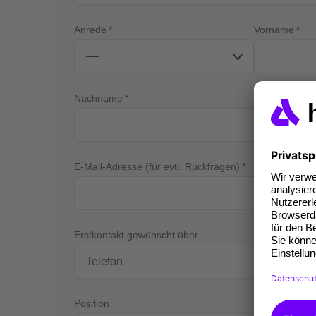
Anrede
Vorname
Nachname
E-Mail-Adresse (für evtl. Rückfragen)
Tel
Erstkontakt gewünscht über
Position