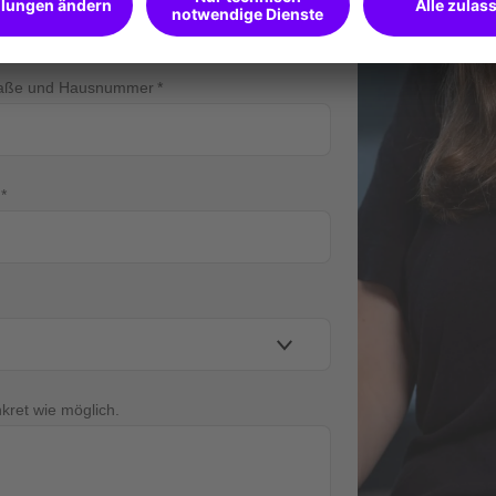
raße und Hausnummer
nkret wie möglich.