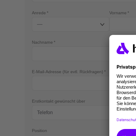
Anrede
Vorname
Nachname
E-Mail-Adresse (für evtl. Rückfragen)
Tel
Erstkontakt gewünscht über
Position