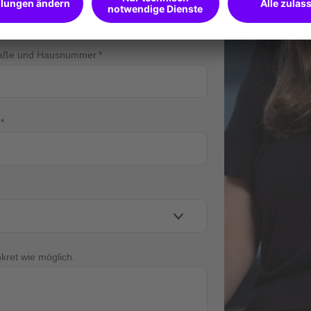
raße und Hausnummer
nkret wie möglich.