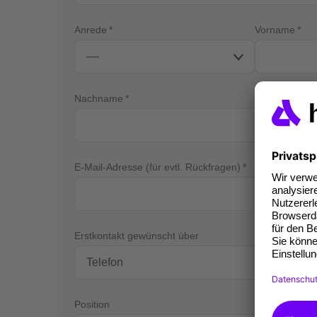
Anrede
Vorname
Nachname
E-Mail-Adresse (für evtl. Rückfragen)
Tel
Erstkontakt gewünscht über
Position