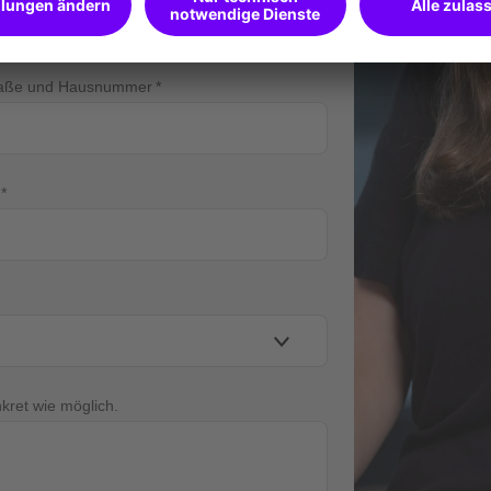
raße und Hausnummer
nkret wie möglich.