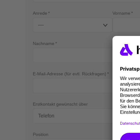
Anrede
Vorname
Nachname
E-Mail-Adresse (für evtl. Rückfragen)
Tel
Erstkontakt gewünscht über
Position