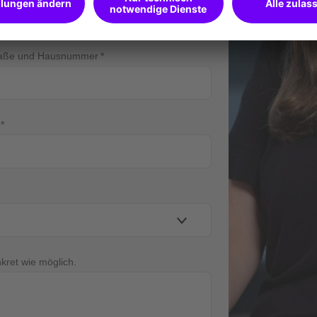
raße und Hausnummer
nkret wie möglich.