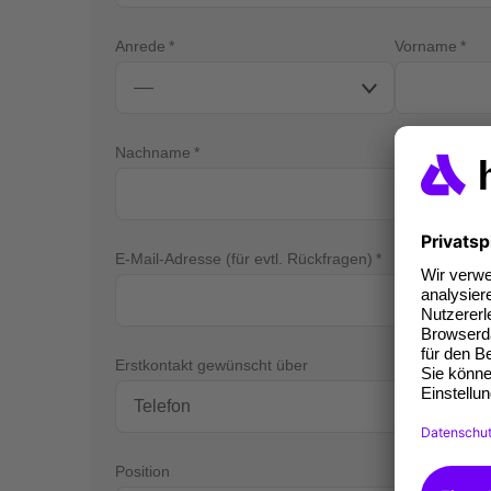
Anrede
Vorname
Nachname
E-Mail-Adresse (für evtl. Rückfragen)
Tel
Erstkontakt gewünscht über
Position