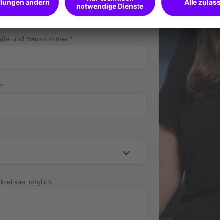
raße und Hausnummer
nkret wie möglich.