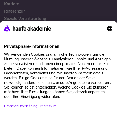
Karriere
Referenzen
Soziale Verantwortung
Fakten
Services
Newsletter
Events & Webinare
Account Management
Kontakt & Support
Kontakt
+49 761 595339-00
AGB
Impressum
Datenschutz
Cookie-Einstellungen
Vertrag widerrufen