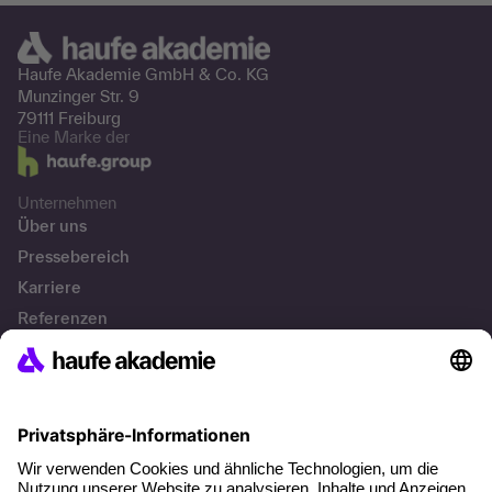
Haufe Akademie GmbH &
Co. KG
Munzinger Str. 9
79111 Freiburg
Eine Marke der
Unternehmen
Über uns
Pressebereich
Karriere
Referenzen
Soziale Verantwortung
Fakten
Lösungen
Persönliche Weiterbildung
Unternehmenslösungen
Kontakt & Support