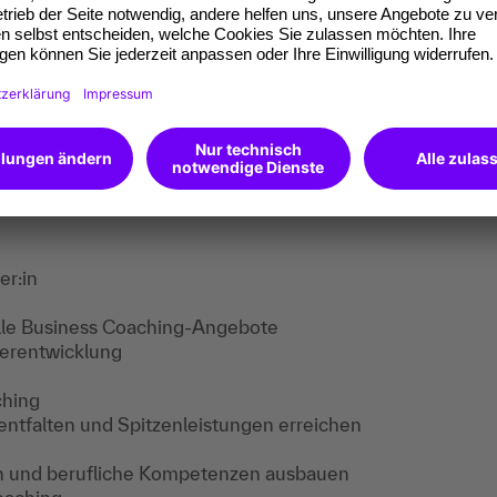
on & Innovation Manager:in
ger:in
n Manager:in
ngineer
nalyst
k Strategist
er:in
lle Business Coaching-Angebote
terentwicklung
ching
entfalten und Spitzenleistungen erreichen
n und berufliche Kompetenzen ausbauen