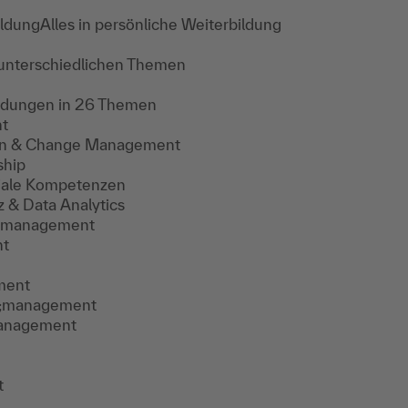
ildung
Alles in persönliche Weiterbildung
 unterschiedlichen Themen
ildungen in 26 Themen
t
tion & Change Management
ship
ziale Kompetenzen
z & Data Analytics
ssmanagement
nt
ment
y;management
anagement
t