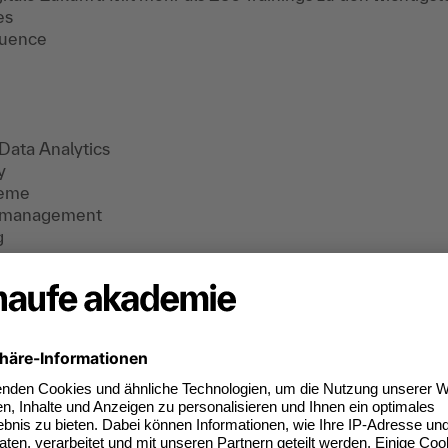
es
fluence
Data Analytics
y
teme
ktmanagement
g
lle Future Jobs Classes
en wichtig ist. Mit den Future Jobs Classes baust du das S
n Manager:in
n Manager:in
Expert