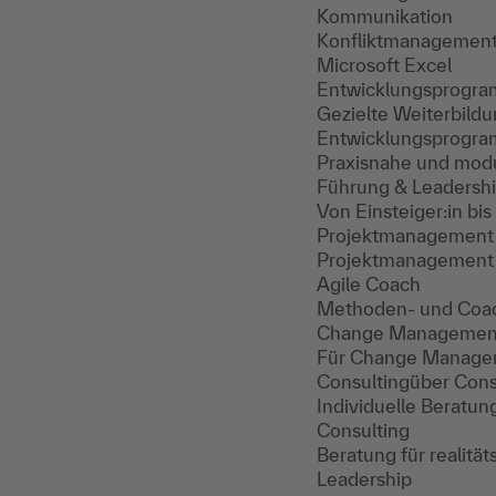
Kommunikation
Konfliktmanagemen
Microsoft Excel
Entwicklungsprogr
Gezielte Weiterbild
Entwicklungsprogr
Praxisnahe und modu
Führung & Leadersh
Von Einsteiger:in bi
Projektmanagement
Projektmanagement Sk
Agile Coach
Methoden- und Coachi
Change Managemen
Für Change Manager:
Consulting
über Cons
Individuelle Beratun
Consulting
Beratung für realit
Leadership