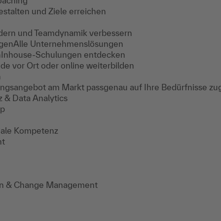
aching
estalten und Ziele erreichen
dern und Teamdynamik verbessern
gen
Alle Unternehmenslösungen
n
Inhouse-Schulungen entdecken
e vor Ort oder online weiterbilden
n
ungsangebot am Markt passgenau auf Ihre Bedürfnisse zu
z & Data Analytics
ip
iale Kompetenz
nt
tion & Change Management