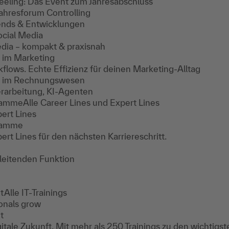
eeling: Das Event zum Jahresabschluss
ahresforum Controlling
ends & Entwicklungen
ocial Media
edia – kompakt & praxisnah
I im Marketing
kflows. Echte Effizienz für deinen Marketing-Alltag
KI im Rechnungswesen
erarbeitung, KI-Agenten
gramme
Alle Career Lines und Expert Lines
ert Lines
gramme
ert Lines für den nächsten Karriereschritt.
 leitenden Funktion
it
Alle IT-Trainings
onals grow
it
gitale Zukunft. Mit mehr als 250 Trainings zu den wichtigs