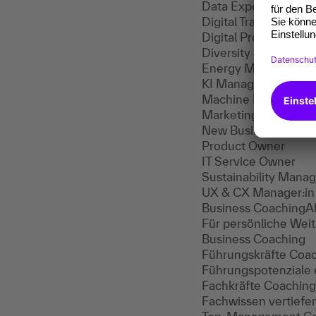
Data Expert
Digital Transformati
Digital Product Mana
Diversity & Inclusio
Energy Manager:in
KI Manager:in
Machine Learning E
Marketing & Sales A
New Business and Ris
Product Owner
IT Service Owner
Sustainability Manag
UX & CX Manager:in
Business Coaching
A
Für persönliche Wei
Business Coaching
Führungskräfte Coa
Führungspotenziale 
Fachkräfte Coaching
Fachwissen vertiefe