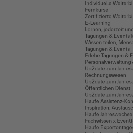
Individuelle Weiterbi
Fernkurse
Zertifizierte Weiterb
E-Learning
Lernen, jederzeit und
Tagungen & Events
T
Wissen teilen, Mens
Tagungen & Events
Erlebe Tagungen & Ev
Personalverwaltung
Up2date zum Jahresw
Rechnungswesen
Up2date zum Jahresa
Öffentlichen Dienst
Up2date zum Jahreswe
Haufe Assistenz-Ko
Inspiration, Austaus
Haufe Jahreswechse
Fachwissen x Eventfe
Haufe Expertentage: