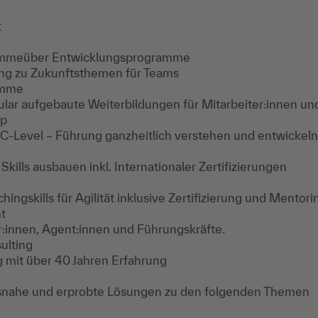
t
amme
über Entwicklungsprogramme
ung zu Zukunftsthemen für Teams
amme
lar aufgebaute Weiterbildungen für Mitarbeiter:innen un
ip
s C-Level – Führung ganzheitlich verstehen und entwickeln
ills ausbauen inkl. Internationaler Zertifizierungen
ngskills für Agilität inklusive Zertifizierung und Mentori
t
innen, Agent:innen und Führungskräfte.
ulting
g mit über 40 Jahren Erfahrung
ätsnahe und erprobte Lösungen zu den folgenden Themen