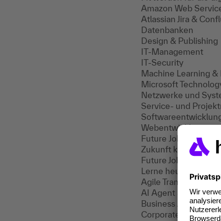
Amazon Web Servic
Atlassian Jira & Con
Datenbanken
Design & Publishing
IT-Management
IT-Security
Machine Learning & 
Microsoft Technolog
Netzwerke und Sys
Service- und Proje
Softwareentwicklun
Webentwicklung
Future Jobs Classes
A
Zukunft können.
Future Jobs Classes
Lerne heute, was morg
Agile Transformatio
AI Agent Specialist
Business Automatio
Corporate Learning 