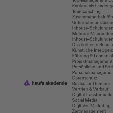
Top-Management Co
Karriere als Leader g
Teamcoaching
Zusammenarbeit för
Unternehmenslösun
Inhouse-Schulunge
Mehrere Mitarbeitend
Inhouse-Schulunge
Das breiteste Schul
Künstliche Intelligen
Führung & Leadersh
Projektmanagement
Persönliche und Soz
Personalmanageme
Datenschutz
Bestseller Themen:
Vertrieb & Verkauf
Digital Transforma
Social Media
Digitales Marketing
Zeitmanagement