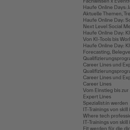
Fachwissen x Eventf
Haufe Online Days: J
Aktuelle Themen, Tr
Haufe Online Day: S
Next Level Social M
Haufe Online Day: K
Von KI-Tools bis Wor
Haufe Online Day: 
Forecasting, Belegv
Qualifizierungspro
Career Lines und Exp
Qualifizierungspro
Career Lines und Exp
Career Lines
Vom Einstieg bis zur
Expert Lines
Spezialist:in werden
IT-Trainings von skill 
Where tech professi
IT-Trainings von skill 
Fit werden für die di