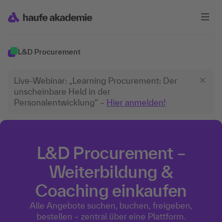
L&D Procurement
Live-Webinar: „Learning Procurement: Der
unscheinbare Held in der
Personalentwicklung“ –
Hier anmelden!
L&D Procurement –
Weiterbildung &
Coaching einkaufen
Alle Angebote suchen, buchen, freigeben,
bestellen – zentral über eine Plattform.