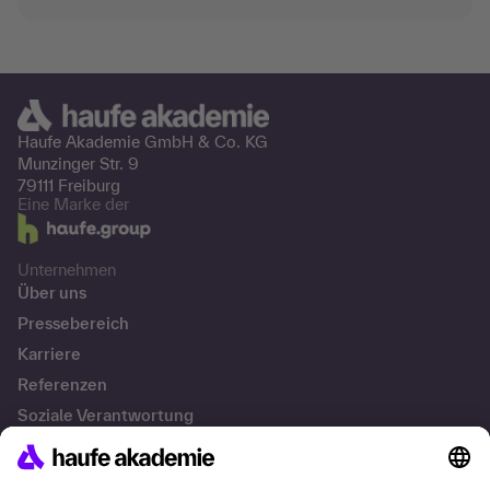
Haufe Akademie GmbH &
Co. KG
Munzinger Str. 9
79111 Freiburg
Eine Marke der
Unternehmen
Über uns
Pressebereich
Karriere
Referenzen
Soziale Verantwortung
Fakten
Services