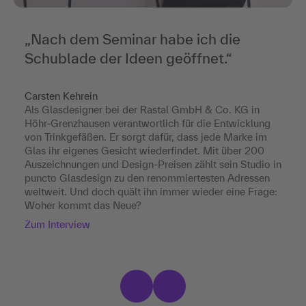
„
Nach dem Seminar habe ich die
Schublade der Ideen geöffnet.
“
„
“
Carsten Kehrein
Als Glasdesigner bei der Rastal GmbH & Co. KG in
Höhr-Grenzhausen verantwortlich für die Entwicklung
von Trinkgefäßen. Er sorgt dafür, dass jede Marke im
Gesellschafter und Inhaber der über 100 Jahre alten
Glas ihr eigenes Gesicht wiederfindet. Mit über 200
Edelmetall-Scheideanstalt Schiefer & Co. in Hamburg –
Auszeichnungen und Design-Preisen zählt sein Studio in
mitten im rauen Bahnhofsviertel St.Georg. Er führt das
puncto Glasdesign zu den renommiertesten Adressen
Unternehmen in der dritten Generation und überlegt
weltweit. Und doch quält ihn immer wieder eine Frage:
sich nun, durch welche Innovationen er es attraktiv für
Woher kommt das Neue?
seine beiden Söhne machen kann.
Zum Interview
Zum Interview