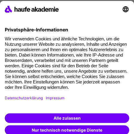
*Pflichtfelder
Haufe Akademie GmbH & Co. KG
Munzinger Str. 9
79111 Freiburg
Eine Marke der
Unternehmen
Über uns
Weiterbildung finden -
Pressebereich
mit KI-Power!
Karriere
Beschreibe was du suchst und erhalte