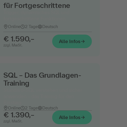
für Fortgeschrittene
Trigger, dynamisches SQL und
fortgeschrittene Funktionen
Online
2 Tage
Deutsch
€ 1.590,–
Alle Infos
zzgl. MwSt.
SQL – Das Grundlagen-
Training
Standard-SQL verstehen und sicher
anwenden – das Training für den
Einstieg
Online
2 Tage
Deutsch
€ 1.390,–
Alle Infos
zzgl. MwSt.