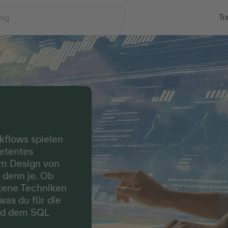
Tr
kflows spielen
etentes
um Design von
 denn je. Ob
ttene Techniken
 was du für die
nd dem SQL