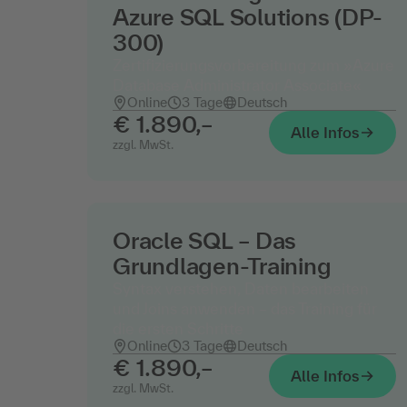
Azure SQL Solutions (DP-
300)
Zertifizierungsvorbereitung zum »Azure
Database Administrator Associate«
Online
3 Tage
Deutsch
€ 1.890,–
Alle Infos
zzgl. MwSt.
Oracle SQL – Das
Grundlagen-Training
Syntax verstehen, Daten bearbeiten
und Joins anwenden – das Training für
die ersten Schritte
Online
3 Tage
Deutsch
€ 1.890,–
Alle Infos
zzgl. MwSt.