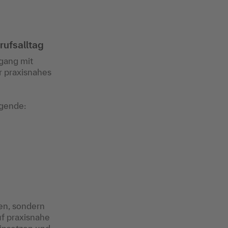
ufsalltag
gang mit
r praxisnahes
gende:
sen, sondern
f praxisnahe