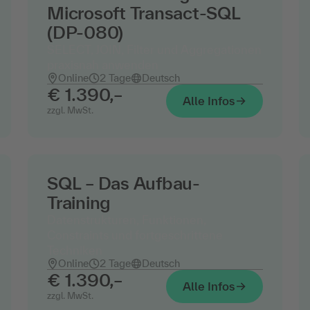
Microsoft Transact-SQL
(DP-080)
SELECT, JOIN, Filter und Aggregationen
praxisnah anwenden
Online
2 Tage
Deutsch
€ 1.390,–
Alle Infos
zzgl. MwSt.
SQL – Das Aufbau-
Training
Datenstrukturen, Funktionen,
Constraints und fortgeschrittene
Techniken
Online
2 Tage
Deutsch
€ 1.390,–
Alle Infos
zzgl. MwSt.