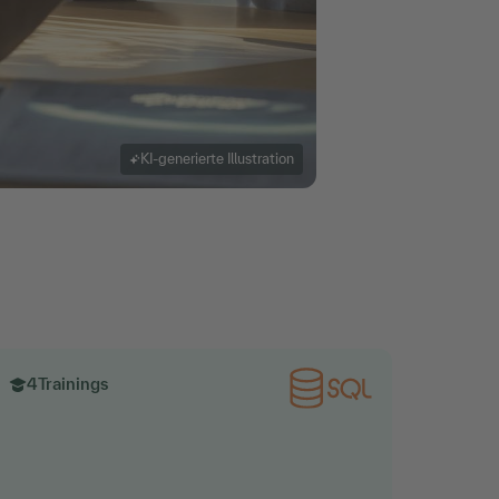
KI-generierte Illustration
4
Trainings