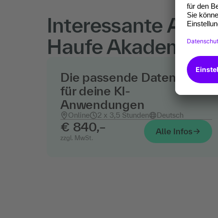
Interessante Ange
Haufe Akademie
Die passende Datenbasis
für deine KI-
Anwendungen
Online
2 x 3,5 Stunden
Deutsch
€ 840,–
Alle Infos
zzgl. MwSt.