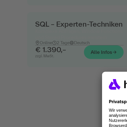
SQL – Experten-Techniken
Komplexe Abfragen, Window Functions
und Stored Procedures meistern
Online
2 Tage
Deutsch
€ 1.390,–
Alle Infos
zzgl. MwSt.