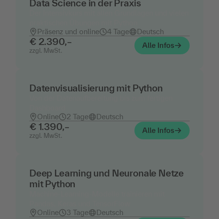
Data Science in der Praxis
Der Intensivkurs mit allen Grundlagen und vielen
praktischen Übungen mit Python
Präsenz und online
4 Tage
Deutsch
€ 2.390,–
Alle Infos
zzgl. MwSt.
Datenvisualisierung mit Python
Von der Datenaufbereitung bis zum fertigen
Dashboard
Online
2 Tage
Deutsch
€ 1.390,–
Alle Infos
zzgl. MwSt.
Deep Learning und Neuronale Netze
mit Python
Machine-Learning-Modelle trainieren mit
Pandas, Keras und TensorFlow
Online
3 Tage
Deutsch