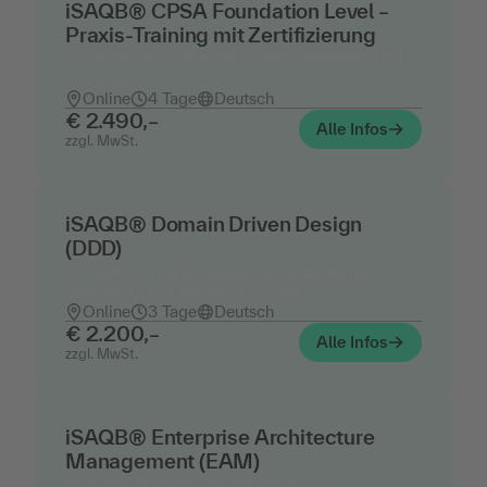
iSAQB® CPSA Foundation Level –
Praxis-Training mit Zertifizierung
Software-Architekturen planen, entwerfen und
umsetzen
Online
4 Tage
Deutsch
€ 2.490,–
Alle Infos
zzgl. MwSt.
iSAQB® Domain Driven Design
(DDD)
Architektur und Businesslogik in Einklang
bringen (CPSA Advanced Level)
Online
3 Tage
Deutsch
€ 2.200,–
Alle Infos
zzgl. MwSt.
iSAQB® Enterprise Architecture
Management (EAM)
Analyse, Planung und Steuerung von