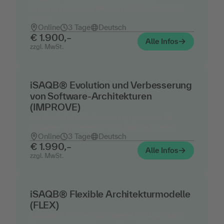
Unternehmensarchitekturen (CPSA Advanced
Level)
Online
3 Tage
Deutsch
€ 1.900,–
Alle Infos
zzgl. MwSt.
iSAQB® Evolution und Verbesserung
von Software-Architekturen
(IMPROVE)
Kontinuierliche Verbesserungsprozesse für
Software-Systeme (CPSA Advanced Level)
Online
3 Tage
Deutsch
€ 1.990,–
Alle Infos
zzgl. MwSt.
iSAQB® Flexible Architekturmodelle
(FLEX)
Modulare Architekturkonzepte für skalierbare