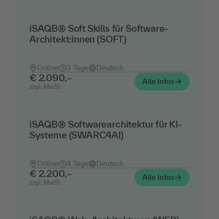
iSAQB® Soft Skills für Software-
Architekt:innen (SOFT)
Kommunikation, Moderation und
Konfliktmanagement (CPSA Advanced Level)
Online
3 Tage
Deutsch
€ 2.090,–
Alle Infos
zzgl. MwSt.
iSAQB® Softwarearchitektur für KI-
Systeme (SWARC4AI)
Konzeption, Entwicklung und Implementierung
(CPSA Advanced Level)
Online
4 Tage
Deutsch
€ 2.200,–
Alle Infos
zzgl. MwSt.