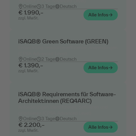
Systeme (CPSA Advanced Level)
Online
3 Tage
Deutsch
€ 1.990,–
Alle Infos
zzgl. MwSt.
iSAQB® Green Software (GREEN)
Entwicklung ressourceneffizienter Anwendungen
(CPSA Advanced Level)
Online
2 Tage
Deutsch
€ 1.390,–
Alle Infos
zzgl. MwSt.
iSAQB® Requirements für Software-
Architekt:innen (REQ4ARC)
Anforderungen identifizieren, definieren und
priorisieren (CPSA Advanced Level)
Online
3 Tage
Deutsch
€ 2.200,–
Alle Infos
zzgl. MwSt.