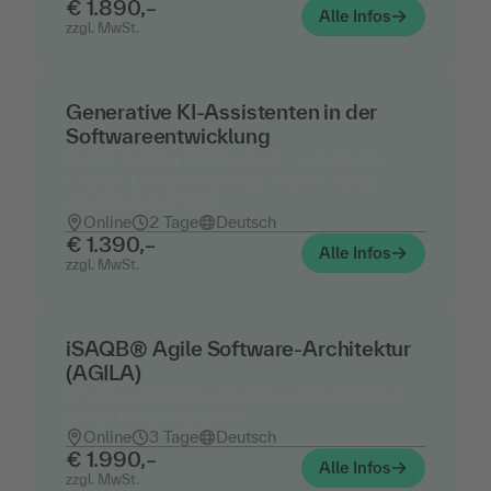
€ 1.890,–
Alle Infos
zzgl. MwSt.
Generative KI-Assistenten in der
Softwareentwicklung
Das KI-Training für Developer – mit GitHub
Copilot, Claude Code oder einem Coding-
Agenten deiner Wahl
Online
2 Tage
Deutsch
€ 1.390,–
Alle Infos
zzgl. MwSt.
iSAQB® Agile Software-Architektur
(AGILA)
Effektive Architekturarbeit in agilen Projekten
(CPSA Advanced Level)
Online
3 Tage
Deutsch
€ 1.990,–
Alle Infos
zzgl. MwSt.