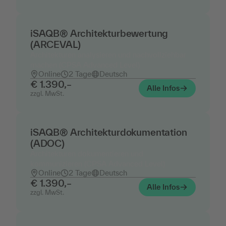
iSAQB® Architekturbewertung
(ARCEVAL)
Architekturen analysieren und nachvollziehbar
machen (CPSA Advanced Level)
Online
2 Tage
Deutsch
€ 1.390,–
Alle Infos
zzgl. MwSt.
iSAQB® Architekturdokumentation
(ADOC)
Architekturen dokumentieren und
kommunizieren (CPSA Advanced Level)
Online
2 Tage
Deutsch
€ 1.390,–
Alle Infos
zzgl. MwSt.