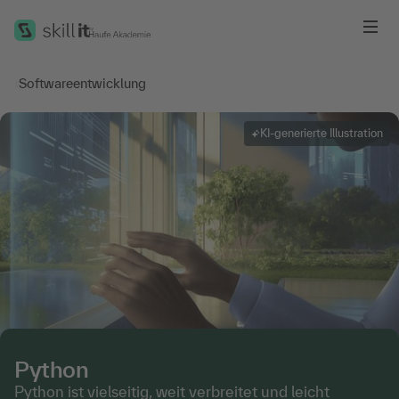
Me
‹
Softwareentwicklung
KI-generierte Illustration
Python
Python ist vielseitig, weit verbreitet und leicht