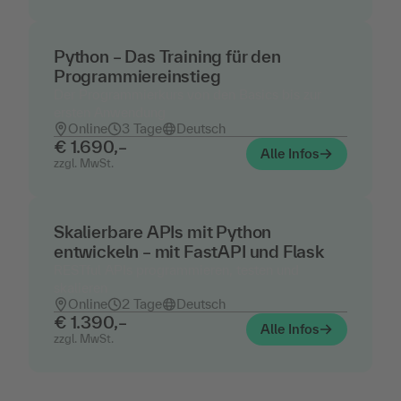
Python – Das Training für den
Programmiereinstieg
Der Programmierkurs von den Basics bis zur
ersten Anwendung
Online
3 Tage
Deutsch
€ 1.690,–
Alle Infos
zzgl. MwSt.
Skalierbare APIs mit Python
entwickeln – mit FastAPI und Flask
RESTful APIs programmieren, testen und
skalieren
Online
2 Tage
Deutsch
€ 1.390,–
Alle Infos
zzgl. MwSt.