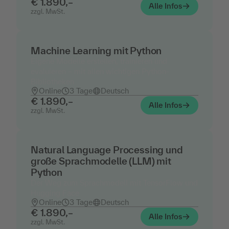
€ 1.890,–
Alle Infos
zzgl. MwSt.
Machine Learning mit Python
Eigene Modelle erstellen, trainieren und
evaluieren – mit allen wichtigen Python-
Bibliotheken
Online
3 Tage
Deutsch
€ 1.890,–
Alle Infos
zzgl. MwSt.
Natural Language Processing und
große Sprachmodelle (LLM) mit
Python
Der Weg zum Sprachmodell mit TensorFlow und
Hugging Face
Online
3 Tage
Deutsch
€ 1.890,–
Alle Infos
zzgl. MwSt.