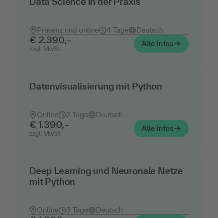
Data Science in der Praxis
Der Intensivkurs mit allen Grundlagen und vielen
praktischen Übungen mit Python
Präsenz und online
4 Tage
Deutsch
€ 2.390,–
Alle Infos
zzgl. MwSt.
Datenvisualisierung mit Python
Von der Datenaufbereitung bis zum fertigen
Dashboard
Online
2 Tage
Deutsch
€ 1.390,–
Alle Infos
zzgl. MwSt.
Deep Learning und Neuronale Netze
mit Python
Machine-Learning-Modelle trainieren mit
Pandas, Keras und TensorFlow
Online
3 Tage
Deutsch