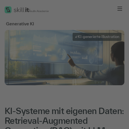
Me
‹
Generative KI
KI-generierte Illustration
KI-Systeme mit eigenen Daten:
Retrieval-Augmented