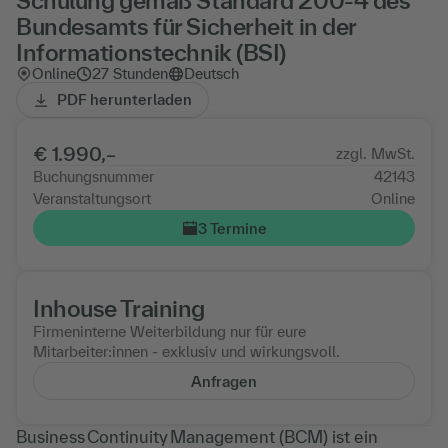
Schulung gemäß Standard 200-4 des
Bundesamts für Sicherheit in der
Informationstechnik (BSI)
Online
27 Stunden
Deutsch
PDF herunterladen
€ 1.990,–
zzgl. MwSt.
Buchungsnummer
42143
Veranstaltungsort
Online
3 Termine
Inhouse Training
Firmeninterne Weiterbildung nur für eure
Mitarbeiter:innen - exklusiv und wirkungsvoll.
Anfragen
Business Continuity Management (BCM) ist ein