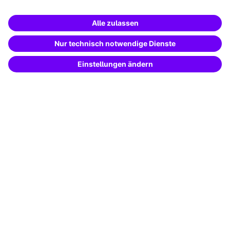
Ich willige ein, dass Unternehmen der Haufe Group meine
Daten entsprechend
der Datenschutzerklärung
verwenden, um
mir über diese konkrete Anfrage hinausgehende Informationen zu
Produkten, im Rahmen personalisierter Werbung (per E-Mail,
Direktnachricht, SMS oder Telefon) zur Verfügung zu stellen.
Diese Einwilligung kann ich jederzeit widerrufen.
*Pflichtfelder