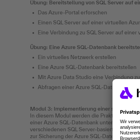
Übung: Bereitstellung von SQL Server auf e
Das Azure-Portal erforschen
Einen SQL Server auf einer virtuellen Azu
Eine Verbindung zu SQL Server auf einer 
Übung: Eine Azure SQL-Datenbank bereitste
Ein virtuelles Netzwerk erstellen
Eine Azure SQL-Datenbank bereitstellen
Mit Azure Data Studio eine Verbindung z
Abfragen einer Azure SQL-Datenbank mi
Modul 3: Implementierung einer sicheren U
In diesem Modul werden die Praktiken zur S
einer Azure SQL-Datenbank untersucht. Dies 
verschiedenen SQL Server-basierten Option
zur Sicherung der Azure SQL-Datenbank. Die