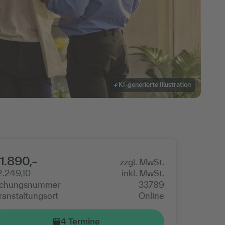
KI-generierte Illustration
1.890,–
zzgl. MwSt.
2.249,10
inkl. MwSt.
chungsnummer
33789
ranstaltungsort
Online
4 Termine