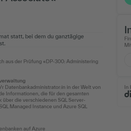
I
rmat statt, bei dem du ganztägige
Fi
t.
Mit
 sich aus der Prüfung «DP-300: Administering
kverwaltung
s/r Datenbankadministrator:in in der Welt von
In
de Informationen, die für den gesamten
ick über die verschiedenen SQL Server-
, SQL Managed Instance und Azure SQL
tenbanken auf Azure