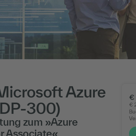
Microsoft Azure
€ 
(DP-300)
€ 
Bu
Ve
itung zum »Azure
r Associate«