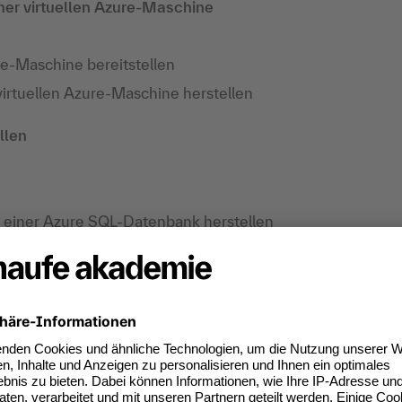
iner virtuellen Azure-Maschine
re-Maschine bereitstellen
virtuellen Azure-Maschine herstellen
llen
u einer Azure SQL-Datenbank herstellen
t SQL Notebook
mgebung für einen Datenbankdienst
icherung deiner SQL Server-Datenbank sowie
beinhaltet einen Überblick über die
en sowie die verschiedenen Azure-Optionen
 Teilnehmer:innen lernen, warum Sicherheit