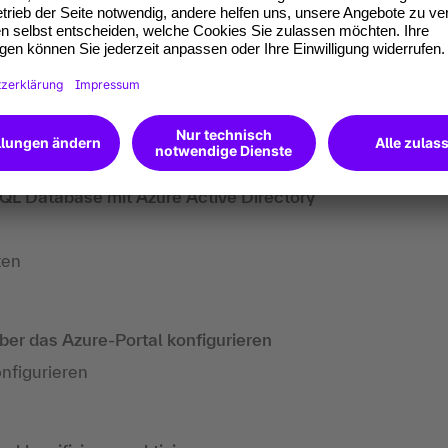
nd erklären die Authentifizierungsoptionen
rung und -autorisierung
ng und im Ruhezustand
en für sensible Daten
SQL Database mit Azure Active Directory
ten
ber das Azure-Portal konfigurieren
nfigurieren