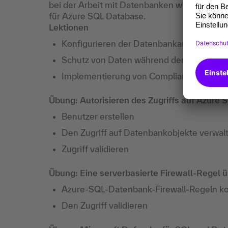
bei der Arbeit mit Datenbanken wichtig ist, u
für Azure SQL Database.
Lektionen
Konfigurieren der Datenbankauthentifizie
Schutz von Daten während der Übertragu
Implementierung von Compliance-Kontroll
Übung: Autorisieren des Zugriffs auf Azure 
Benutzer erstellen
Den Zugriff auf Datenbankobjekte verwal
Zugriff validieren
Übung: Eine serverbasierte Firewall-Regel ü
Azure-SQL-Datenbank-Firewall-Regeln ko
Den Zugriff validieren