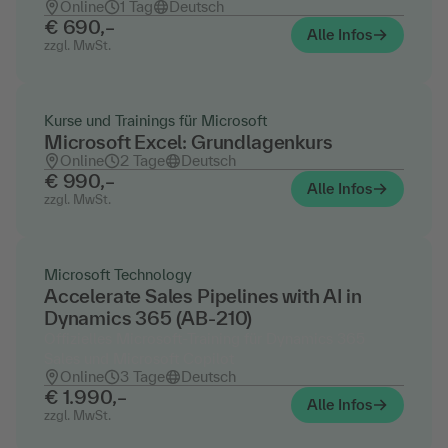
Online
1 Tag
Deutsch
€ 690,–
Alle Infos
zzgl. MwSt.
Kurse und Trainings für Microsoft
Microsoft Excel: Grundlagenkurs
Online
2 Tage
Deutsch
€ 990,–
Alle Infos
zzgl. MwSt.
Microsoft Technology
Accelerate Sales Pipelines with AI in
Dynamics 365 (AB-210)
Offizielles Microsoft-Training für Dynamics 365
Sales und Microsoft Copilot
Online
3 Tage
Deutsch
€ 1.990,–
Alle Infos
zzgl. MwSt.