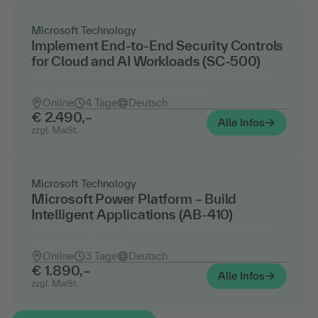
Microsoft Technology
Implement End‑to‑End Security Controls
for Cloud and AI Workloads (SC-500)
Zertifizierungsvorbereitung zum »Microsoft Cloud
and AI Security Engineer Associate«
Online
4 Tage
Deutsch
€ 2.490,–
Alle Infos
zzgl. MwSt.
Microsoft Technology
Microsoft Power Platform – Build
Intelligent Applications (AB-410)
Der Nachfolgekurs zum Power Platform Functional
Consultant (PL-200)
Online
3 Tage
Deutsch
€ 1.890,–
Alle Infos
zzgl. MwSt.