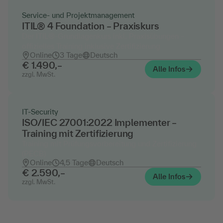
Service- und Projektmanagement
ITIL® 4 Foundation – Praxiskurs
Der ITIL®-Grundlagenkurs inkl. Praxisübungen –
offizielles Training inklusive Zertifizierung
Online
3 Tage
Deutsch
€ 1.490,–
Alle Infos
zzgl. MwSt.
IT-Security
ISO/IEC 27001:2022 Implementer –
Training mit Zertifizierung
Training mit Prüfungsvorbereitung und Zertifizierung
(PECB)
Online
4,5 Tage
Deutsch
€ 2.590,–
Alle Infos
zzgl. MwSt.