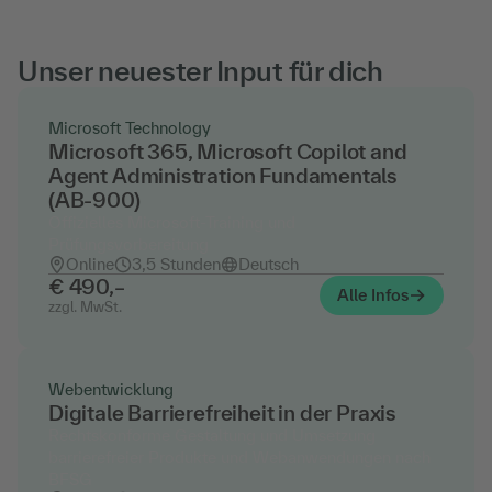
Unser neuester Input für dich
Microsoft Technology
Microsoft 365, Microsoft Copilot and
Agent Administration Fundamentals
(AB-900)
Offizielles Microsoft-Training und
Prüfungsvorbereitung
Online
3,5 Stunden
Deutsch
€ 490,–
Alle Infos
zzgl. MwSt.
Webentwicklung
Digitale Barrierefreiheit in der Praxis
Rechtskonforme Gestaltung und Umsetzung
barrierefreier Produkte und Webanwendungen nach
BFSG