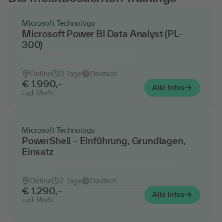
Microsoft Technology
Microsoft Power BI Data Analyst (PL-
300)
Offizielles Microsoft-Training und
Zertifizierungsvorbereitung
Online
3 Tage
Deutsch
€ 1.990,–
Alle Infos
zzgl. MwSt.
Microsoft Technology
PowerShell – Einführung, Grundlagen,
Einsatz
Skripte, Module und erste Automatisierungen
erstellen
Online
2 Tage
Deutsch
€ 1.290,–
Alle Infos
zzgl. MwSt.