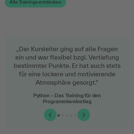
Alle Trainings entdecken
„Der Kursleiter ging auf alle Fragen
ein und war flexibel bzgl. Vertiefung
bestimmter Punkte. Er hat auch stets
für eine lockere und motivierende
Atmosphäre gesorgt.“
VMware vSphere: Install, Configure, Manage
Windows Server 2022 – Das Training für
Python – Das Training für den
JavaScript – Das Grundlagen-Training
Microsoft-Administrator:innen
Programmiereinstieg
(V8)
SQL – Das Grundlagen-Training