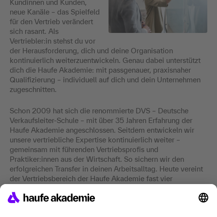
Kundinnen und Kunden,
neue Kanäle – das Spielfeld
für den Vertrieb verändert
sich rasant. Als
Vertriebler:in stehst du vor
der Herausforderung, dich und deine Organisation
kontinuierlich weiterzuentwickeln. Genau dabei unterstützt
dich die Haufe Akademie: mit passgenauer, praxisnaher
Qualifizierung – individuell auf dich und dein Unternehmen
zugeschnitten.
Schon 2009 hat sich die renommierte DVS – Deutsche
Verkaufsleiter-Schule – mit über 35 Jahren Erfahrung der
Haufe Akademie angeschlossen. Seitdem entwickeln wir
unsere vertriebliche Expertise kontinuierlich weiter –
gemeinsam mit führenden Vertriebsprofis und
Praktiker:innen aus der Wirtschaft. So sichern wir den
erfolgreichen Transfer in deinen Arbeitsalltag. Heute vereint
der Vertriebsbereich der Haufe Akademie fast vier
Jahrzehnte Erfahrung mit modernsten Themen, Methoden
und Lernformaten. Für deinen Fortschritt. Für deinen
Vertriebserfolg.