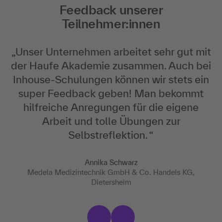
Feedback unserer
Mehrere Mitarbeitende gezielt weiterbilden – direkt
Teilnehmer:innen
vor Ort oder online: Unsere Inhouse-Schulungen sind
optimal auf die Bedarfe deines Teams abgestimmt –
praxisnah, effizient und wirkungsvoll. Jetzt persönlich
„
Unser Unternehmen arbeitet sehr gut mit
beraten lassen.
der Haufe Akademie zusammen. Auch bei
Individuelles Angebot anfordern
Inhouse-Schulungen können wir stets ein
super Feedback geben! Man bekommt
hilfreiche Anregungen für die eigene
Arbeit und tolle Übungen zur
Selbstreflektion.
“
Annika Schwarz
Medela Medizintechnik GmbH & Co. Handels KG,
Dietersheim