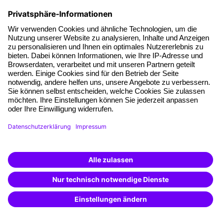
Wir helfen gerne weiter
Kontaktiere uns
Wir sind Montag bis Freitag von 8:00 bis 17:00 Uhr für dich
da.
Weiterbildung finden -
mit KI-Power!
Beschreibe was du suchst und erhalte
passende Weiterbildungen vom
KI-Berater
– schnell und treffsicher.