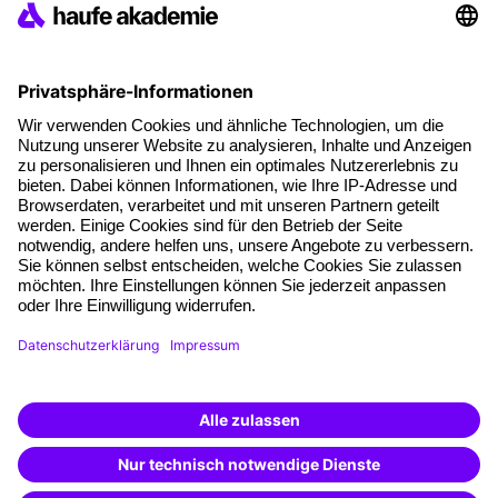
Soziale Verantwortung
Fakten
Über unser Angebot
Planungssicherheit
Freie Seminarplätze
Qualitätsstandards
Planung und Locations
Fördermöglichkeiten
Weiterbildungs-App
Unternehmenslösungen
Weiterbildung finden -
Besondere Angebote
mit KI-Power!
Beschreibe was du suchst und erhalte
Potenzialanalyse
passende Weiterbildungen vom
KI-Berater