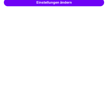
– schnell und treffsicher.
Transfercoaching
Coaching
Kontakt & Support
Kontakt
FAQ
+49 761 595339-00
AGB
Impressum
Datenschutz
Cookie-Einstellungen
Vertrag widerrufen