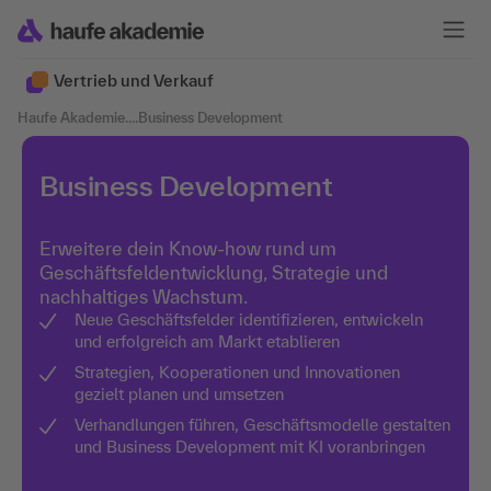
Vertrieb und Verkauf
Haufe Akademie
....
Business Development
Business Development
Erweitere dein Know-how rund um
Geschäftsfeldentwicklung, Strategie und
nachhaltiges Wachstum.
Neue Geschäftsfelder identifizieren, entwickeln
und erfolgreich am Markt etablieren
Strategien, Kooperationen und Innovationen
gezielt planen und umsetzen
Verhandlungen führen, Geschäftsmodelle gestalten
und Business Development mit KI voranbringen