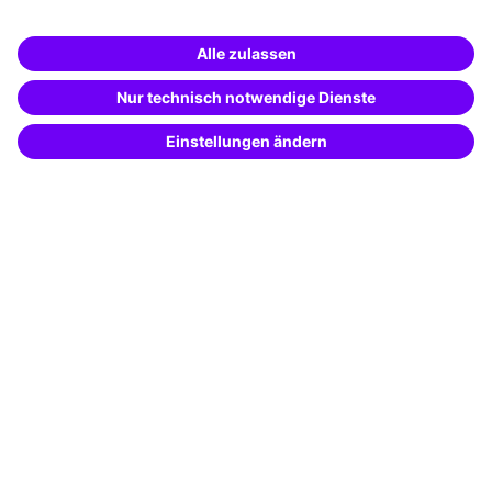
Unternehmenslösungen
Weiterbildung finden -
mit KI-Power!
Besondere Angebote
Beschreibe was du suchst und erhalte
passende Weiterbildungen vom
KI-Berater
Potenzialanalyse
– schnell und treffsicher.
Transfercoaching
Coaching
Kontakt & Support
Kontakt
FAQ
+49 761 595339-00
AGB