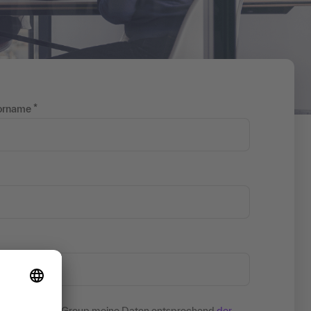
orname
ehmen der Haufe Group meine Daten entsprechend
der