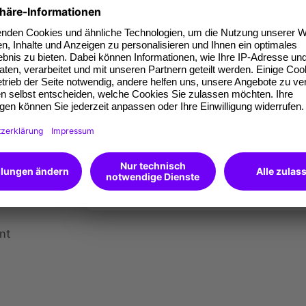
Datenschutzerklärung
verwenden, um mir
log
Informationen zu Produkten, im Rahmen pe
er
SMS oder Telefon) zur Verfügung zu stelle
e-
nt