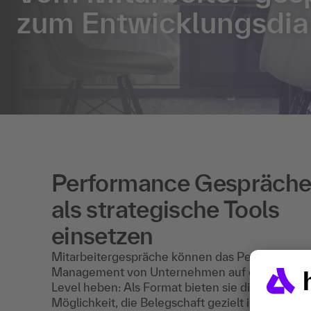
zum Entwicklungsdia
Performance Gespräch
als strategische Tools
einsetzen
Mitarbeitergespräche können das Performance
Management von Unternehmen auf ein neues
Level heben: Als Format bieten sie die
Möglichkeit, die Belegschaft gezielt in ihren