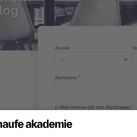
log
Anrede
V
e
Nachname
E-Mail-Adresse (für evtl. Rückfragen)
Ich willige dazu ein, dass Untern