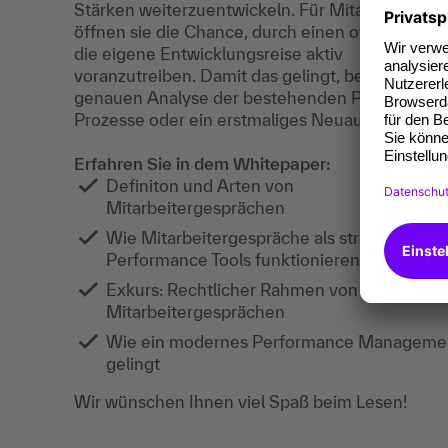
Stärken weiterzuentwickeln. Für Mitarbeitende
öffnen sie die Chance, durch einen offenen Dia
die eigene Entwicklungsreise aktiv
voranzutreiben. Damit das gelingt, bedarf es ein
genauen Analyse der bestehenden Performanc
Prozesse oder ein erstmaliges Neuaufsetzen.
Erfahren Sie in dem Whitepaper:
Definiton und Arten von
Mitarbeitergesprächen
Wie Mitarbeitergespräche als strategische
Performance Tools funktionieren
Exkurs: Rechtlicher Rahmen von
Mitarbeitergesprächen
Wie ein modernes Performance Manageme
gelingt
Wir wünschen Ihnen viel Spaß beim Lesen!