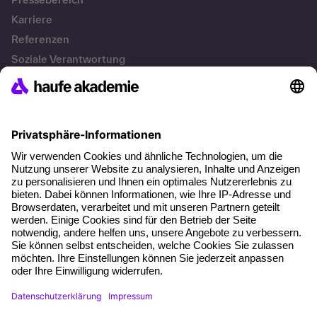
Karriere
Referenzen
Soziale Verantwortung
Fakten
Services
Newsletter
Events & Webinare
Account Management
Kontakt & Support
Kontakt
+49 761 595339-00
AGB
Impressum
Datenschutz
Cookie-Einstellungen
Vertrag widerrufen