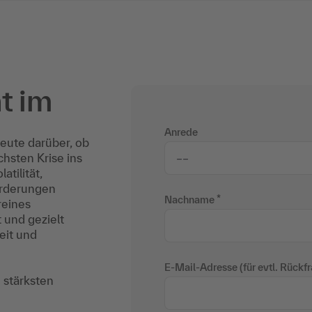
t im
Anrede
eute darüber, ob
chsten Krise ins
tilität,
orderungen
Nachname
reines
 und gezielt
eit und
E-Mail-Adresse (für evtl. Rückf
 stärksten