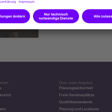
hmen
Über unser Angebot
s
Planungssicherheit
ereich
Freie Seminarplätze
Qualitätsstandards
zen
Planung und Locations