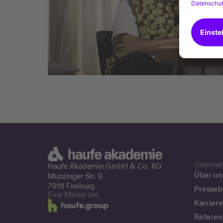
Unterne
Haufe Akademie GmbH &
Co. KG
Über un
Munzinger Str. 9
79111 Freiburg
Presseb
Eine Marke der
Karriere
Referen