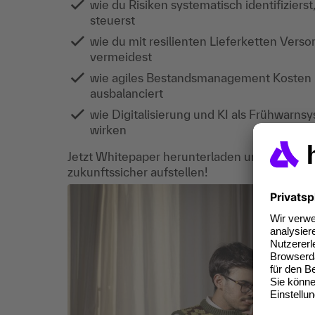
wie du Risiken systematisch identifiziers
steuerst
wie du mit resilienten Lieferketten Ver
vermeidest
wie agiles Bestandsmanagement Kosten u
ausbalanciert
wie Digitalisierung und KI als Frühwarns
wirken
Jetzt Whitepaper herunterladen und dein R
zukunftssicher aufstellen!