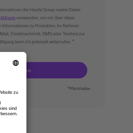
 Unternehmen der Haufe Group meine Daten
rklärung
verwenden, um mir über diese
 Informationen zu Produkten, im Rahmen
Mail, Direktnachricht, SMS oder Telefon) zur
lligung kann ich jederzeit widerrufen.
*Pflichtfelder