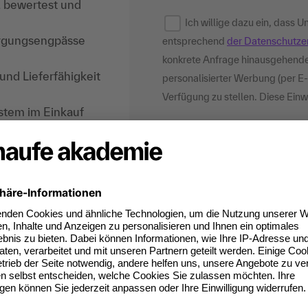
t, bewertest und
Ich willige dazu ein, dass
sorgungsengpässe
entsprechend
der Datenschutze
konkrete Anfrage hinausgehende
nd Lieferfähigkeit
personalisierter Werbung (per E-
Verfügung zu stellen. Diese Einwi
ystem im Einkauf
isikomanagement