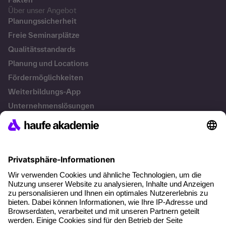
Über unser Angebot
Planungssicherheit
Freie Seminarplätze
Qualitätsstandards
Planung und Locations
Fördermöglichkeiten
Weiterbildungs-App
Unternehmenslösungen
Besondere Angebote
Potenzialanalyse
Transfercoaching
Coaching
Kontakt & Support
Kontakt
FAQs
+49 761 595339-00