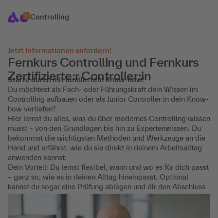
Controlling
Jetzt Informationen anfordern!
Fernkurs Controlling und Fernkurs
Zertifizierte:r Controller:in
Starte durch mit fundiertem Know-how!
Du möchtest als Fach- oder Führungskraft dein Wissen im
Controlling aufbauen oder als Junior Controller:in dein Know-
how vertiefen?
Hier lernst du alles, was du über modernes Controlling wissen
musst – von den Grundlagen bis hin zu Expertenwissen. Du
bekommst die wichtigsten Methoden und Werkzeuge an die
Hand und erfährst, wie du sie direkt in deinem Arbeitsalltag
anwenden kannst.
Dein Vorteil: Du lernst flexibel, wann und wo es für dich passt
– ganz so, wie es in deinen Alltag hineinpasst. Optional
kannst du sogar eine Prüfung ablegen und dir den Abschluss
als
Zertifizierte:r Controller:in
sichern!