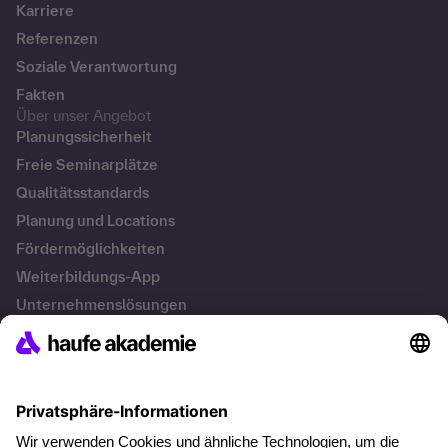
Karriere
Referenzen
Soziale Verantwortung
Fakten
Über unser Angebot
Planungssicherheit
Freie Seminarplätze
Qualitätsstandards
Planung und Locations
Fördermöglichkeiten
Weiterbildungs-App
Unternehmenslösungen
Besondere Angebote
Potenzialanalyse
Transfercoaching
Coaching
Kontakt & Support
Kontakt