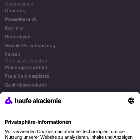
Unternehmen
Über uns
Pressebereich
Karriere
Referenzen
Soziale Verantwortung
Fakten
Über unser Angebot
Planungssicherheit
Freie Seminarplätze
Qualitätsstandards
Planung und Locations
Fördermöglichkeiten
Weiterbildungs-App
Unternehmenslösungen
Besondere Angebote
Potenzialanalyse