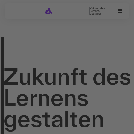
Zukunft des
Lernens
gestalten
Z
u
k
u
n
f
t
d
e
s
L
e
r
n
e
n
s
g
e
s
t
a
l
t
e
n