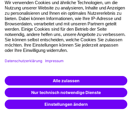
Über unser Angebot
Planungssicherheit
Freie Seminarplätze
Qualitätsstandards
Planung und Locations
Fördermöglichkeiten
Weiterbildungs-App
Unternehmenslösungen
Weiterbildung finden -
mit KI-Power!
Besondere Angebote
Beschreibe was du suchst und erhalte
passende Weiterbildungen vom
KI-Berater
Potenzialanalyse
– schnell und treffsicher.
Transfercoaching
Coaching