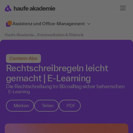
Assistenz und Office-Management
Haufe Akademie
....
Kommunikation & Rhetorik
Content-Abo
Rechtschreibregeln leicht
gemacht | E-Learning
Die Rechtschreibung im Büroalltag sicher beherrschen
E-Learning
Merken
Teilen
PDF