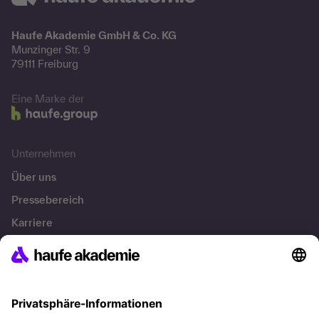
Haufe Akademie GmbH & Co. KG
Munzinger Str. 9
79111 Freiburg
Eine Marke der
Unternehmen
Über uns
Pressebereich
Karriere
Referenzen
Soziale Verantwortung
Fakten