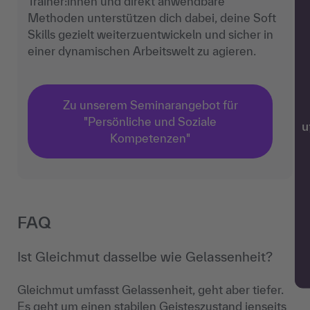
Trainer:innen und direkt anwendbare
Methoden unterstützen dich dabei, deine Soft
Skills gezielt weiterzuentwickeln und sicher in
einer dynamischen Arbeitswelt zu agieren.
Zu unserem Seminarangebot für
"Persönliche und Soziale
w
Kompetenzen"
FAQ
Ist Gleichmut dasselbe wie Gelassenheit?
Gleichmut umfasst Gelassenheit, geht aber tiefer.
Es geht um einen stabilen Geisteszustand jenseits