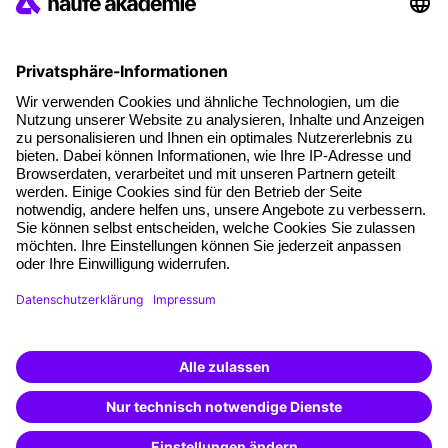
Die letzten Artikel
Führung im KI-Zeitalter: Wie Human-AI-Leadership Teams
stark macht
Operatives Personalmanagement: Aufgaben, Prozesse
und Grundlagen im Überblick
KI Texte menschlicher machen und unverwechselbar
bleiben
KI-Projekte zum Erfolg bringen
AGB
Impressum
Datenschutz
Cookie-Einstellungen
Facebook
LinkedIn
Instagram
Xing
YouTube
TikTok