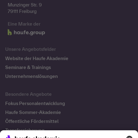
Munzinger Str. 9
79111 Freiburg
Eine Marke der
Unsere Angebotsfelder
Website der Haufe Akademie
Seminare & Trainings
Unternehmenslösungen
Besondere Angebote
Fokus Personalentwicklung
Haufe Sommer-Akademie
Öffentliche Fördermittel
Transfersicherung