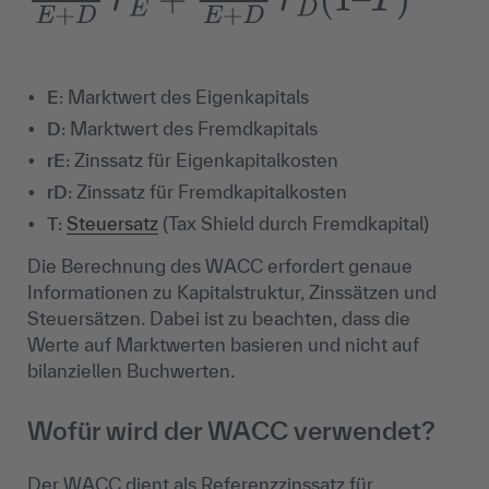
E
E
+
D
r
E
+
D
E
+
D
r
D
(
1
–
T
)
E
: Marktwert des Eigenkapitals
D
: Marktwert des Fremdkapitals
rE
: Zinssatz für Eigenkapitalkosten
rD
: Zinssatz für Fremdkapitalkosten
T
:
Steuersatz
(Tax Shield durch Fremdkapital)
Die Berechnung des WACC erfordert genaue
Informationen zu Kapitalstruktur, Zinssätzen und
Steuersätzen. Dabei ist zu beachten, dass die
Werte auf Marktwerten basieren und nicht auf
bilanziellen Buchwerten.
Wofür wird der WACC verwendet?
Der WACC dient als Referenzzinssatz für