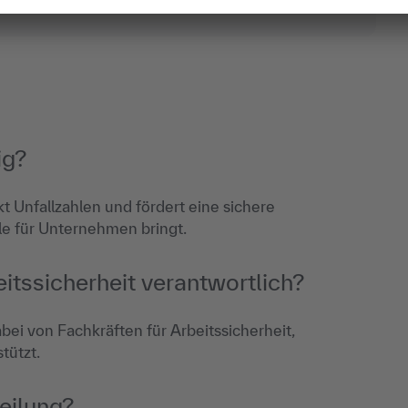
ig?
t Unfallzahlen und fördert eine sichere
le für Unternehmen bringt.
itssicherheit verantwortlich?
abei von Fachkräften für Arbeitssicherheit,
tützt.
eilung?