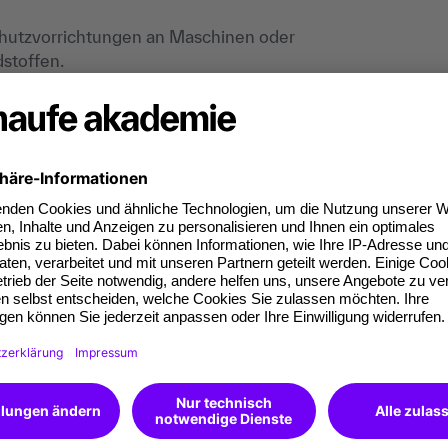
hutzvorrichtungen an Maschinen oder
stoffen.
d Prozesse für sicheres Arbeiten, Notfallpläne und
nem Erfolgsfaktor
er mentale Gesundheit bis hin zu
bildung und entwickle Kompetenzen, mit denen du
annst.