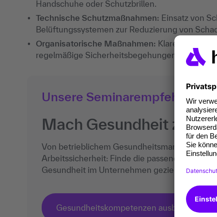
Handschuhe oder Schutzbrillen.
Technische Schutzmaßnahmen:
Einsatz von Sc
Belüftungssystemen zur Reduzierung von Schad
Organisatorische Maßnahmen:
Klare Regeln un
regelmäßige Sicherheitsbegehungen.
Unsere Seminarempfehlung
Mach Gesundheit zu dei
Von betrieblichem Gesundheitsmanagement üb
Arbeitssicherheit: Finde die passende Weiter
Gesundheit im Unternehmen gezielt fördern k
Gesundheitskompetenzen ausbauen