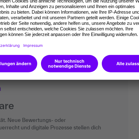
nd relevante Unterlagen zugänglich machen.
te nachvollziehbar einordnen, steuerliche Beratung
t jede Einschätzung des Prüfers oder der Prüferin
n sachlicher Austausch. Antworten sollten klar,
ofort geklärt werden können, ist es besser,
en zu machen.
n
are
tät. Neue Bewertungs- oder
errecht und digitale Prozesse stellen dich