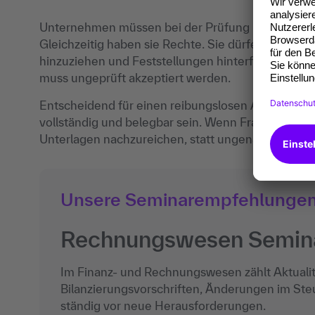
Unternehmen müssen bei der Prüfung mitwirken u
Gleichzeitig haben sie Rechte. Sie dürfen Auskünf
hinzuziehen und Feststellungen hinterfragen. Nich
muss ungeprüft akzeptiert werden.
Entscheidend für einen reibungslosen Ablauf ist ei
vollständig und belegbar sein. Wenn Fragen nicht s
Unterlagen nachzureichen, statt ungenaue Angab
Unsere Seminarempfehlunge
Rechnungswesen Semin
Im Finanz- und Rechnungswesen zählt Aktuali
Bilanzierungsvorschriften, Änderungen im Steu
ständig vor neue Herausforderungen.