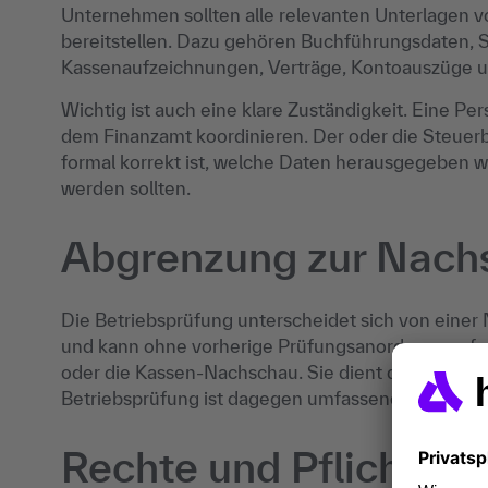
Unternehmen sollten alle relevanten Unterlagen vo
bereitstellen. Dazu gehören Buchführungsdaten, 
Kassenaufzeichnungen, Verträge, Kontoauszüge u
Wichtig ist auch eine klare Zuständigkeit. Eine P
dem Finanzamt koordinieren. Der oder die Steuerb
formal korrekt ist, welche Daten herausgegeben 
werden sollten.
Abgrenzung zur Nach
Die Betriebsprüfung unterscheidet sich von einer 
und kann ohne vorherige Prüfungsanordnung erfol
oder die Kassen-Nachschau. Sie dient dazu, bestim
Betriebsprüfung ist dagegen umfassender, stärker f
Rechte und Pflichten