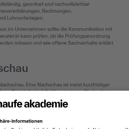
llständig, geordnet und nachvollziehbar
Steuererklärungen, Rechnungen,
nd Lohnunterlagen.
erson im Unternehmen sollte die Kommunikation mit
erater:in kann prüfen, ob die Prüfungsanordnung
werden müssen und wie offene Sachverhalte erklärt
schau
Nachschau. Eine Nachschau ist meist kurzfristiger
gen. Beispiele sind die Umsatzsteuer-Nachschau
mte Sachverhalte direkt zu kontrollieren. Eine
ormalisiert und betrifft häufig mehrere Jahre.
 während der Prüfung