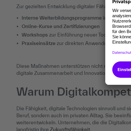
Zur gezielten Entwicklung digitaler Fähigkeiten 
Interne Weiterbildungsprogramme
in Unterne
Online-Kurse und Zertifizierungen
Workshops
zur Einführung neuer Tools oder Sy
Praxiseinsätze
zur direkten Anwendung digital
Diese Maßnahmen unterstützen nicht nur die indiv
digitale Zusammenarbeit und Innovationskraft im
Warum Digitalkompete
Die Fähigkeit, digitale Technologien sinnvoll und si
Beruf, sondern auch im privaten Alltag. Sie beeinf
weiterentwickeln. Unternehmen, die die Digitalkom
langfristig ihre
Zukunftsfähigkeit
.