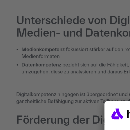
Unterschiede von Dig
Medien- und Datenk
Medienkompetenz
fokussiert stärker auf den r
Medienformaten
Datenkompetenz
bezieht sich auf die Fähigkei
umzugehen, diese zu analysieren und daraus E
Digitalkompetenz hingegen ist übergeordnet und sch
ganzheitliche Befähigung zur aktiven Teilhabe an d
Förderung der Digita