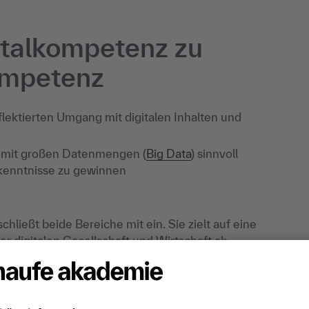
italkompetenz zu
ompetenz
eflektierten Umgang mit digitalen Inhalten und
t, mit großen Datenmengen (
Big Data
) sinnvoll
rkenntnisse zu gewinnen
ließt beide Bereiche mit ein. Sie zielt auf eine
er digitalen Gesellschaft und Wirtschaft ab.
lkompetenz