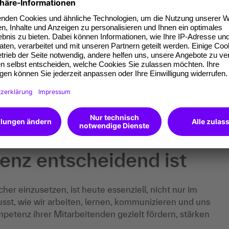
bieten sich verschiedene Maßnahmen an:
hmen
steme
er Lösungen
iduelle Entwicklung, sondern fördern auch die
 Unternehmen.
nz entscheidend ist
cher einzusetzen, ist heute essenziell, nicht nur im
lusst, wie wir arbeiten, lernen, kommunizieren und uns
petenz ihrer Mitarbeitenden gezielt fördern, stärken