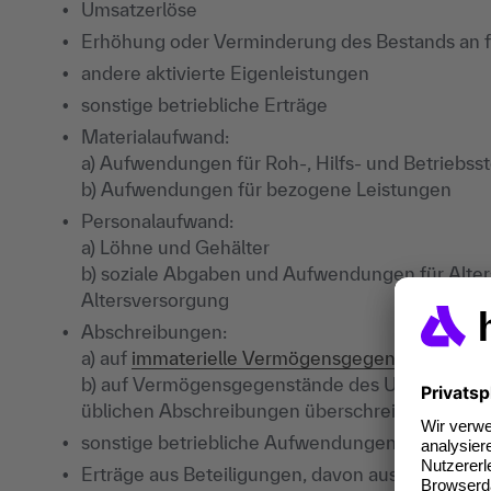
Umsatzerlöse
Erhöhung oder Verminderung des Bestands an f
andere aktivierte Eigenleistungen
sonstige betriebliche Erträge
Materialaufwand:
a) Aufwendungen für Roh-, Hilfs- und Betriebs
b) Aufwendungen für bezogene Leistungen
Personalaufwand:
a) Löhne und Gehälter
b) soziale Abgaben und Aufwendungen für Alter
Altersversorgung
Abschreibungen:
a) auf
immaterielle Vermögensgegenstände
des
b) auf Vermögensgegenstände des Umlaufvermög
üblichen Abschreibungen überschreiten
sonstige betriebliche Aufwendungen
Erträge aus Beteiligungen, davon aus verbun