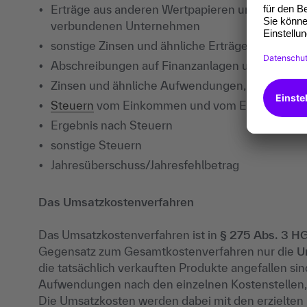
Erträge aus anderen Wertpapieren und Ausleih
verbundenen Unternehmen
sonstige Zinsen und ähnliche Erträge, davon 
Abschreibungen auf Finanzanlagen und auf We
Zinsen und ähnliche Aufwendungen, davon an
Steuern
vom Einkommen und vom Ertrag
Ergebnis nach Steuern
sonstige Steuern
Jahresüberschuss/Jahresfehlbetrag
Das Umsatzkostenverfahren
Das Umsatzkostenverfahren ist in
§ 275 Abs. 3 H
Gegensatz zum Gesamtkostenverfahren nur die
U
die tatsächlich verkauften Produkte angefallen s
Aufwendungen nach den einzelnen Kostenstellen, 
Die Umsatzkosten werden dabei mit den erzielten