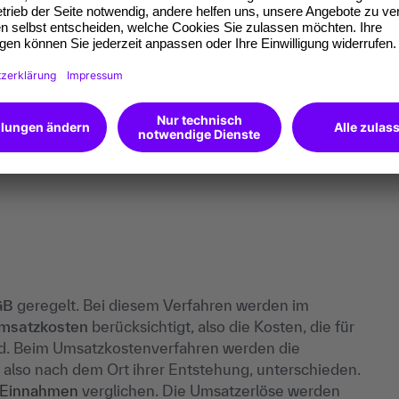
ungen des Finanzanlagevermögens, davon aus
aus verbundenen Unternehmen
rtpapiere des Umlaufvermögens
 verbundene Unternehmen
GB
geregelt. Bei diesem Verfahren werden im
msatzkosten
berücksichtigt, also die Kosten, die für
ind. Beim Umsatzkostenverfahren werden die
also nach dem Ort ihrer Entstehung, unterschieden.
Einnahmen
verglichen. Die Umsatzerlöse werden