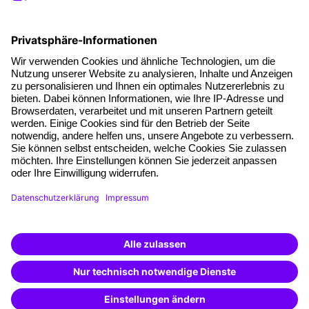
Die letzten Artikel
Führung im KI-Zeitalter: Wie Human-AI-Leadership Teams
stark macht
Operatives Personalmanagement: Aufgaben, Prozesse
und Grundlagen im Überblick
KI Texte menschlicher machen und unverwechselbar
bleiben
KI-Projekte zum Erfolg bringen
AGB
Impressum
Datenschutz
Cookie-Einstellungen
Facebook
LinkedIn
Instagram
Xing
YouTube
TikTok