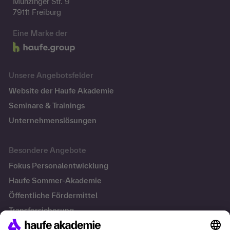
Munzinger Str. 9
79111 Freiburg
Eine Marke der
Unsere Angebotsfelder
Website der Haufe Akademie
Seminare & Trainings
Unternehmenslösungen
Besondere Angebote
Fokus Personalentwicklung
Haufe Sommer-Akademie
Öffentliche Fördermittel
Transfersicherung