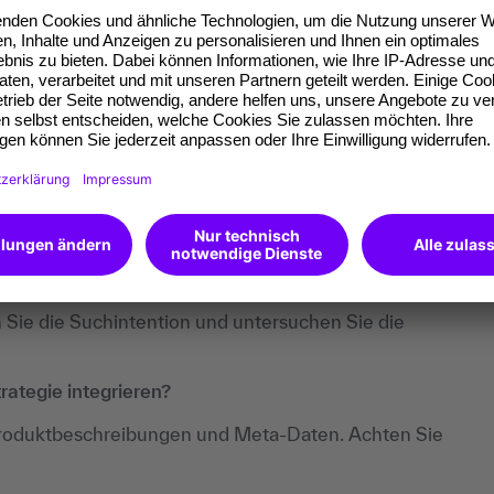
ord-Phrasen,die eine klare Suchintention haben.
sion-Rate und helfen, gezielten Traffic zu gewinnen.
Sie die Suchintention und untersuchen Sie die
ategie integrieren?
e, Produktbeschreibungen und Meta-Daten. Achten Sie