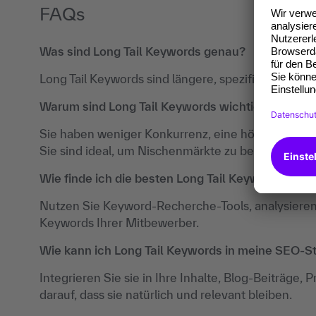
FAQs
Was sind Long Tail Keywords genau?
Long Tail Keywords sind längere, spezifische Keyw
Warum sind Long Tail Keywords wichtig für SEO?
Sie haben weniger Konkurrenz, eine höhere Conver
Sie sind ideal, um Nischenmärkte zu bedienen.
Wie finde ich die besten Long Tail Keywords?
Nutzen Sie Keyword-Recherche-Tools, analysieren 
Keywords Ihrer Mitbewerber.
Wie kann ich Long Tail Keywords in meine SEO-Str
Integrieren Sie sie in Ihre Inhalte, Blog-Beiträg
darauf, dass sie natürlich und relevant bleiben.