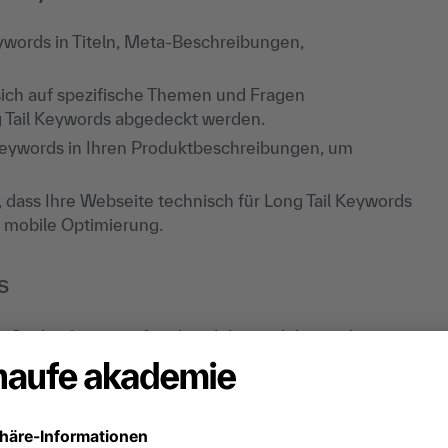
words in Titeln, Meta-Beschreibungen,
 sich auf spezifische Themen und Fragen
g Tail Keywords abgedeckt werden.
Keywords in Ihren Produktbeschreibungen, um
 dass Ihre Webseite technisch für Long Tail Keywords
nd mobile Optimierung.
s
ges Suchvolumen auf und sind dennoch besonders
. Sie weisen oft weniger Konkurrenz auf und
ords helfen dabei, Nischenmärkte zu erschließen
was Ihr Angebot bietet.