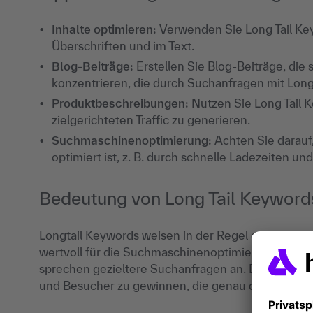
Inhalte optimieren:
Verwenden Sie Long Tail Key
Überschriften und im Text.
Blog-Beiträge:
Erstellen Sie Blog-Beiträge, die
konzentrieren, die durch Suchanfragen mit Lon
Produktbeschreibungen:
Nutzen Sie Long Tail 
zielgerichteten Traffic zu generieren.
Suchmaschinenoptimierung:
Achten Sie darauf,
optimiert ist, z. B. durch schnelle Ladezeiten u
Bedeutung von Long Tail Keyword
Longtail Keywords weisen in der Regel ein gerin
wertvoll für die Suchmaschinenoptimierung (
SEO
)
sprechen gezieltere Suchanfragen an. Diese Keyw
und Besucher zu gewinnen, die genau das suchen, 