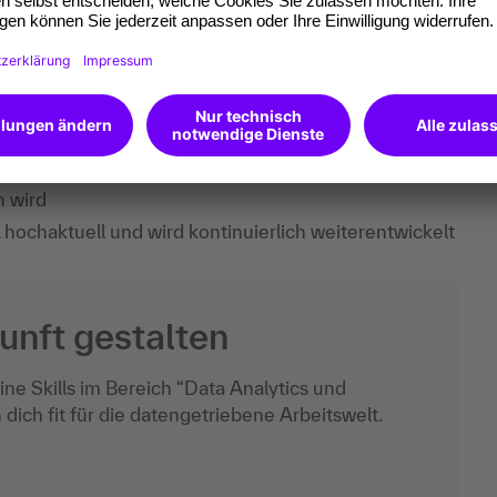
dnisse rund um SQL
u Missverständnissen:
Sie dient primär der Datenmanipulation, nicht der
rache, mit der auf Datenbankmanagementsysteme
n wird
L hochaktuell und wird kontinuierlich weiterentwickelt
unft gestalten
e Skills im Bereich “Data Analytics und
 dich fit für die datengetriebene Arbeitswelt.