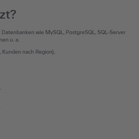
zt?
len Datenbanken wie MySQL, PostgreSQL, SQL-Server
nen u. a.
t, Kunden nach Region),
.
e